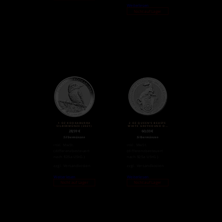
Weiterlesen
Nicht auf Lager
1 OZ KOOKABURRA
2 OZ QUEEN’S BEASTS
SILBERMÜNZE (2021)
WHITE GREYHOUND OF
RICHMOND
28,59
€
60,03
€
SILBERMÜNZE (2021)
Silbermünzen
Silbermünzen
inkl. MwSt.
inkl. MwSt.
(differenzbesteuert
(differenzbesteuert
nach §25a UStG.)
nach §25a UStG.)
zzgl.
Versandkosten
zzgl.
Versandkosten
Weiterlesen
Weiterlesen
Nicht auf Lager
Nicht auf Lager