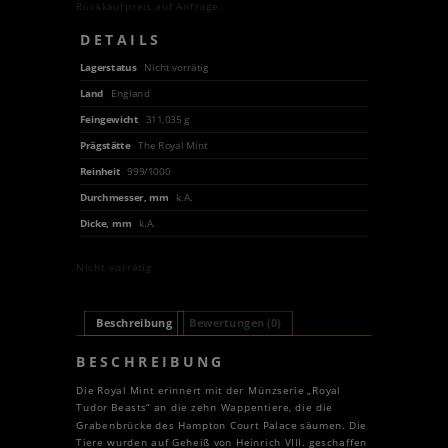
Rückkaufpreis auf Anfrage.
DETAILS
Lagerstatus
Nicht vorrätig
Land
England
Feingewicht
311,035 g
Prägstätte
The Royal Mint
Reinheit
999/1000
Durchmesser, mm
k.A.
Dicke, mm
k.A.
Nicht vorrätig
Beschreibung
Bewertungen (0)
BESCHREIBUNG
Die Royal Mint erinnert mit der Münzserie „Royal
Tudor Beasts“ an die zehn Wappentiere, die die
Grabenbrücke des Hampton Court Palace säumen. Die
Tiere wurden auf Geheiß von Heinrich VIII. geschaffen