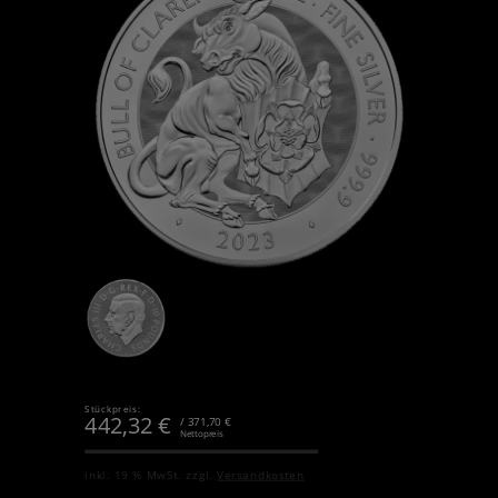
Stückpreis:
442,32
€
/ 371,70 €
Nettopreis
inkl. 19 % MwSt.
zzgl.
Versandkosten