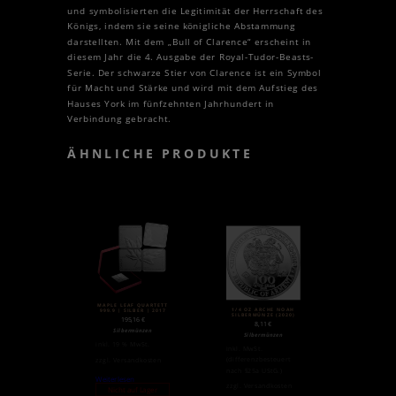
und symbolisierten die Legitimität der Herrschaft des
Königs, indem sie seine königliche Abstammung
darstellten. Mit dem „Bull of Clarence“ erscheint in
diesem Jahr die 4. Ausgabe der Royal-Tudor-Beasts-
Serie. Der schwarze Stier von Clarence ist ein Symbol
für Macht und Stärke und wird mit dem Aufstieg des
Hauses York im fünfzehnten Jahrhundert in
Verbindung gebracht.
ÄHNLICHE PRODUKTE
MAPLE LEAF QUARTETT
1/4 OZ ARCHE NOAH
999.9 | SILBER | 2017
SILBERMÜNZE (2020)
195,16
€
8,11
€
Silbermünzen
Silbermünzen
inkl. 19 % MwSt.
inkl. MwSt.
(differenzbesteuert
zzgl.
Versandkosten
nach §25a UStG.)
Weiterlesen
zzgl.
Versandkosten
Nicht auf Lager