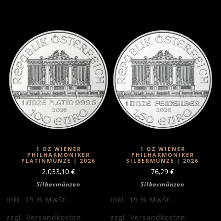
1 OZ WIENER
1 OZ WIENER
PHILHARMONIKER
PHILHARMONIKER
PLATINMÜNZE | 2026
SILBERMÜNZE | 2026
2.033,10
€
76,29
€
Silbermünzen
Silbermünzen
inkl. 19 % MwSt.
inkl. 19 % MwSt.
zzgl.
Versandkosten
zzgl.
Versandkosten