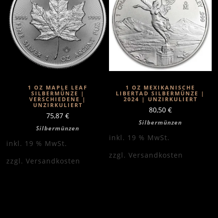
1 OZ MAPLE LEAF
1 OZ MEXIKANISCHE
SILBERMÜNZE |
LIBERTAD SILBERMÜNZE |
VERSCHIEDENE |
2024 | UNZIRKULIERT
UNZIRKULIERT
80,50
€
75,87
€
Silbermünzen
Silbermünzen
inkl. 19 % MwSt.
inkl. 19 % MwSt.
zzgl.
Versandkosten
zzgl.
Versandkosten