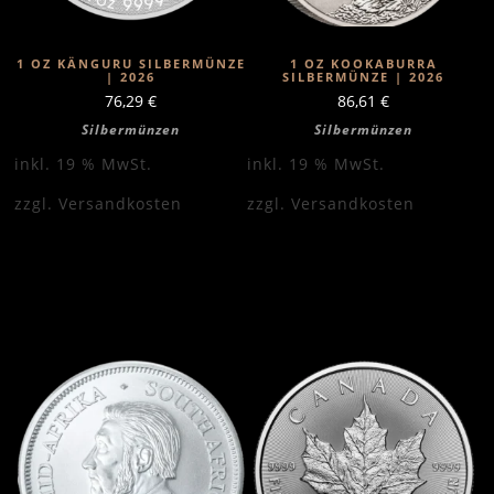
1 OZ KÄNGURU SILBERMÜNZE
1 OZ KOOKABURRA
| 2026
SILBERMÜNZE | 2026
76,29
€
86,61
€
Silbermünzen
Silbermünzen
inkl. 19 % MwSt.
inkl. 19 % MwSt.
zzgl.
Versandkosten
zzgl.
Versandkosten