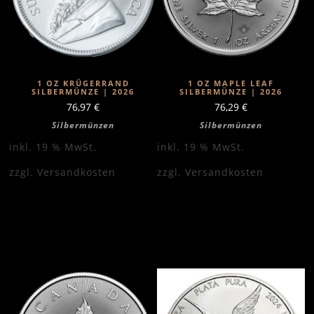
1 OZ KRÜGERRAND
1 OZ MAPLE LEAF
SILBERMÜNZE | 2026
SILBERMÜNZE | 2026
76,97
€
76,29
€
Silbermünzen
Silbermünzen
inkl. 19 % MwSt.
inkl. 19 % MwSt.
zzgl.
Versandkosten
zzgl.
Versandkosten