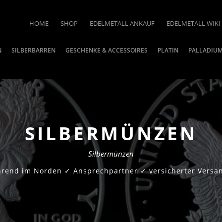
HOME
SHOP
EDELMETALL ANKAUF
EDELMETALL WIKI
N
SILBERBARREN
GESCHENKE & ACCESSOIRES
PLATIN
PALLADIU
SILBERMÜNZEN
Silbermünzen
ührend im Norden ✓ Ansprechpartner ✓ versicherter Versan