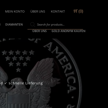
(0)
MEIN KONTO
ÜBER UNS
KONTAKT
M
DIAMANTEN
ÜBER UNS
GOLD ANONYM KAUFEN
d ✓ schnelle Lieferung