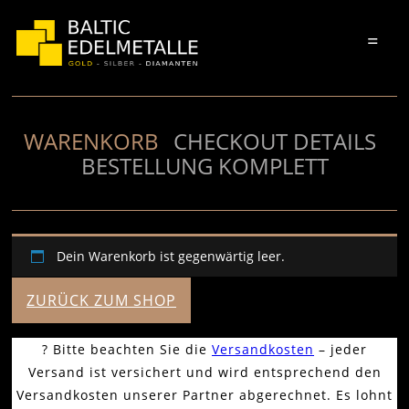
=
WARENKORB
CHECKOUT DETAILS
BESTELLUNG KOMPLETT
Dein Warenkorb ist gegenwärtig leer.
ZURÜCK ZUM SHOP
? Bitte beachten Sie die
Versandkosten
– jeder
Versand ist versichert und wird entsprechend den
Versandkosten unserer Partner abgerechnet. Es lohnt