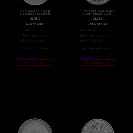
2 OZ CANADA GOOSE
1 OZ AMERICAN EAGLE
SILBERMÜNZE (2020)
SILBERMÜNZE (2020)
53,45
€
28,26
€
Silbermünzen
Silbermünzen
inkl. MwSt.
inkl. MwSt.
(differenzbesteuert
(differenzbesteuert
nach §25a UStG.)
nach §25a UStG.)
zzgl.
Versandkosten
zzgl.
Versandkosten
Weiterlesen
Weiterlesen
Nicht auf Lager
Nicht auf Lager