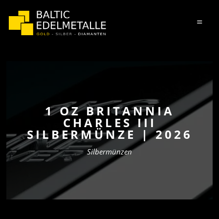
=
1 OZ BRITANNIA
CHARLES III
SILBERMÜNZE | 2026
Silbermünzen