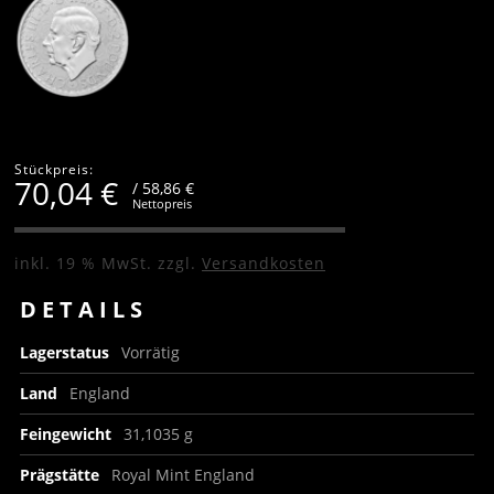
Stückpreis:
70,04
€
/ 58,86 €
Nettopreis
inkl. 19 % MwSt.
zzgl.
Versandkosten
DETAILS
Lagerstatus
Vorrätig
Land
England
Feingewicht
31,1035 g
Prägstätte
Royal Mint England