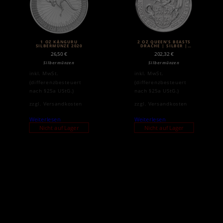
1 OZ KÄNGURU
2 OZ QUEEN’S BEASTS
SILBERMÜNZE 2020
DRACHE | SILBER |
2017
26,50
€
202,32
€
Silbermünzen
Silbermünzen
inkl. MwSt.
inkl. MwSt.
(differenzbesteuert
(differenzbesteuert
nach §25a UStG.)
nach §25a UStG.)
zzgl.
Versandkosten
zzgl.
Versandkosten
Weiterlesen
Weiterlesen
Nicht auf Lager
Nicht auf Lager