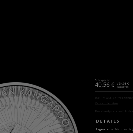
Stückpreis:
40,56
€
/ 34,08 €
Nettopreis
inkl. MwSt. (differenzb
Versandkosten
Rückkaufpreis auf Anfr
DETAILS
Lagerstatus
Nicht vorräti