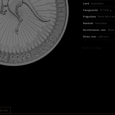
Land
Australien
Feingewicht
31,1035 g
Prägstätte
Perth Mint Au
Reinheit
Feinsilber
Durchmesser, mm
40,6
Dicke, mm
2,80 mm
Nicht vorrätig
n (0)