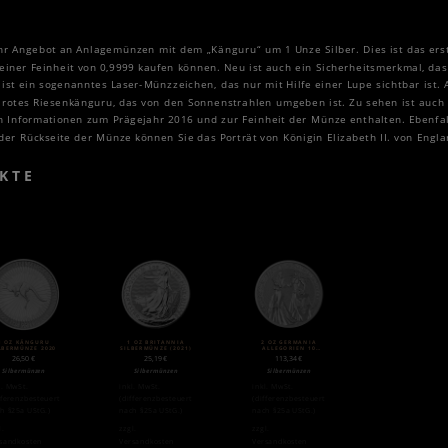
ihr Angebot an Anlagemünzen mit dem „Känguru“ um 1 Unze Silber. Dies ist das erst
iner Feinheit von 0,9999 kaufen können. Neu ist auch ein Sicherheitsmerkmal, das
es ist ein sogenanntes Laser-Münzzeichen, das nur mit Hilfe einer Lupe sichtbar ist
n rotes Riesenkänguru, das von den Sonnenstrahlen umgeben ist. Zu sehen ist auch
Informationen zum Prägejahr 2016 und zur Feinheit der Münze enthalten. Ebenfalls
er Rückseite der Münze können Sie das Porträt von Königin Elizabeth II. von Engl
KTE
1 OZ KÄNGURU
1 OZ BRITANNIA
2 OZ GERMANIA
LBERMÜNZE 2020
SILBERMÜNZE (2021)
ALLEGORIEN 10
MARK SILBER (2019)
26,50
€
25,19
€
113,34
€
Silbermünzen
Silbermünzen
Silbermünzen
l. MwSt.
inkl. MwSt.
inkl. MwSt.
fferenzbesteuert
(differenzbesteuert
(differenzbesteuert
h §25a UStG.)
nach §25a UStG.)
nach §25a UStG.)
l.
zzgl.
zzgl.
sandkosten
Versandkosten
Versandkosten