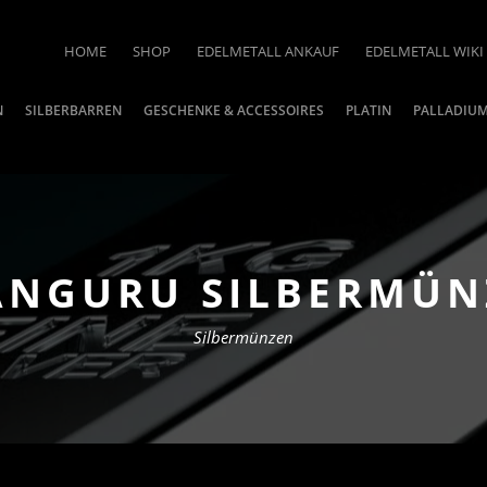
HOME
SHOP
EDELMETALL ANKAUF
EDELMETALL WIKI
N
SILBERBARREN
GESCHENKE & ACCESSOIRES
PLATIN
PALLADIU
ÄNGURU SILBERMÜN
Silbermünzen