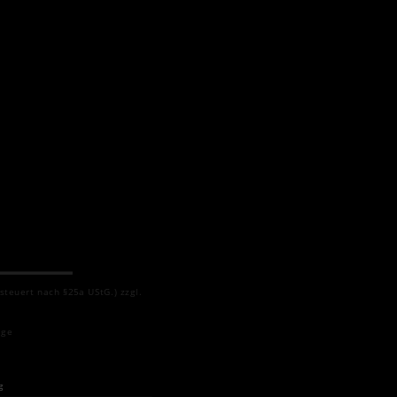
esteuert nach §25a UStG.)
zzgl.
age
g