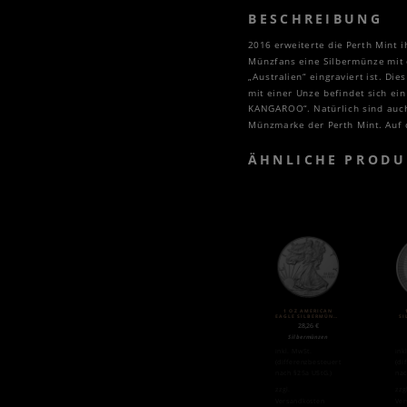
BESCHREIBUNG
2016 erweiterte die Perth Mint 
Münzfans eine Silbermünze mit e
„Australien“ eingraviert ist. Di
mit einer Unze befindet sich ei
KANGAROO“. Natürlich sind auch 
Münzmarke der Perth Mint. Auf d
ÄHNLICHE PRODU
1 OZ AMERICAN
EAGLE SILBERMÜNZE
SI
(2020)
28,26
€
Silbermünzen
inkl. MwSt.
ink
(differenzbesteuert
(di
nach §25a UStG.)
nac
zzgl.
zzg
Versandkosten
Ver