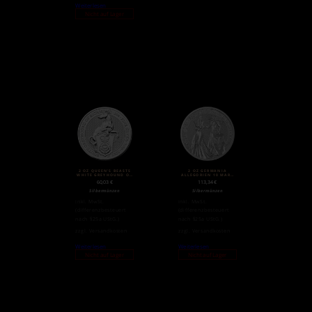
Weiterlesen
Nicht auf Lager
2 OZ QUEEN’S BEASTS
2 OZ GERMANIA
WHITE GREYHOUND OF
ALLEGORIEN 10 MARK
RICHMOND
SILBER (2019)
60,03
€
113,34
€
SILBERMÜNZE (2021)
Silbermünzen
Silbermünzen
inkl. MwSt.
inkl. MwSt.
(differenzbesteuert
(differenzbesteuert
nach §25a UStG.)
nach §25a UStG.)
zzgl.
Versandkosten
zzgl.
Versandkosten
Weiterlesen
Weiterlesen
Nicht auf Lager
Nicht auf Lager