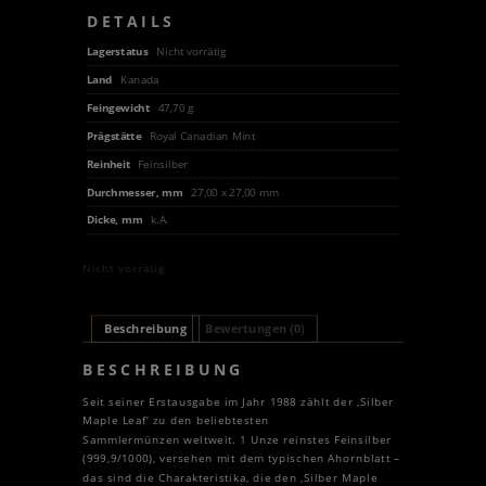
DETAILS
Lagerstatus
Nicht vorrätig
Land
Kanada
Feingewicht
47,70 g
Prägstätte
Royal Canadian Mint
Reinheit
Feinsilber
Durchmesser, mm
27,00 x 27,00 mm
Dicke, mm
k.A.
Nicht vorrätig
Beschreibung
Bewertungen (0)
BESCHREIBUNG
Seit seiner Erstausgabe im Jahr 1988 zählt der ‚Silber
Maple Leaf‘ zu den beliebtesten
Sammlermünzen weltweit. 1 Unze reinstes Feinsilber
(999,9/1000), versehen mit dem typischen Ahornblatt –
das sind die Charakteristika, die den ‚Silber Maple