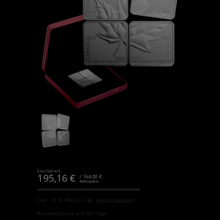
Stückpreis:
195,16
€
/ 164,00 €
Nettopreis
inkl. 19 % MwSt.
zzgl.
Versandkosten
Rückkaufpreis auf Anfrage