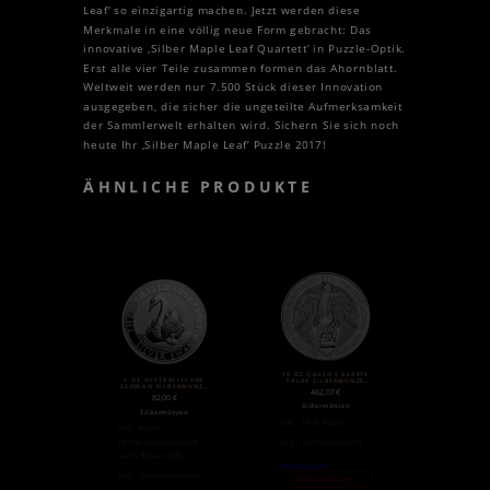
Leaf‘ so einzigartig machen. Jetzt werden diese
Merkmale in eine völlig neue Form gebracht: Das
innovative ‚Silber Maple Leaf Quartett‘ in Puzzle-Optik.
Erst alle vier Teile zusammen formen das Ahornblatt.
Weltweit werden nur 7.500 Stück dieser Innovation
ausgegeben, die sicher die ungeteilte Aufmerksamkeit
der Sammlerwelt erhalten wird. Sichern Sie sich noch
heute Ihr ‚Silber Maple Leaf‘ Puzzle 2017!
ÄHNLICHE PRODUKTE
10 OZ QUEEN’S BEASTS
1 OZ AUSTRALISCHER
FALKE SILBERMÜNZE
SCHWAN SILBERMÜNZE
(2020)
462,07
€
2018
82,00
€
Silbermünzen
Silbermünzen
inkl. 19 % MwSt.
inkl. MwSt.
(differenzbesteuert
zzgl.
Versandkosten
nach §25a UStG.)
Weiterlesen
zzgl.
Versandkosten
Nicht auf Lager