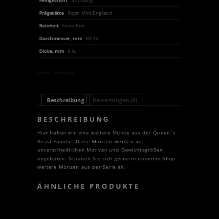
Feingewicht
311,035 g
Prägstätte
Royal Mint England
Reinheit
Feinsilber
Durchmesser, mm
89,15
Dicke, mm
k.A.
Nicht vorrätig
Beschreibung
Bewertungen (0)
BESCHREIBUNG
Hier haben wir eine weitere Münze aus der Queen´s
Beast Familie. Diese Münzen werden mit
unterschiedlichen Motiven und Gewichtsgrößen
angeboten. Schauen Sie sich gerne in unserem Shop
weitere Münzen aus der Serie an.
ÄHNLICHE PRODUKTE