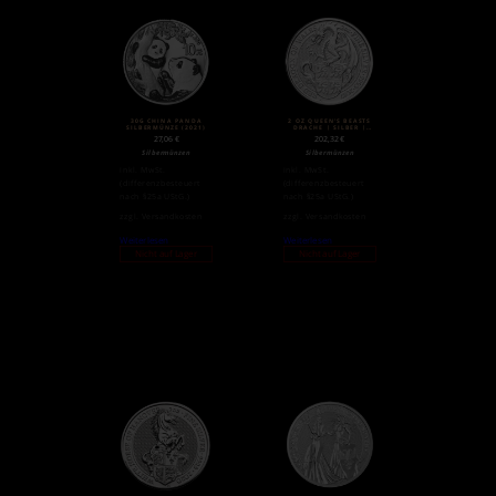
30G CHINA PANDA
2 OZ QUEEN’S BEASTS
SILBERMÜNZE (2021)
DRACHE | SILBER |
2017
27,06
€
202,32
€
Silbermünzen
Silbermünzen
inkl. MwSt.
inkl. MwSt.
(differenzbesteuert
(differenzbesteuert
nach §25a UStG.)
nach §25a UStG.)
zzgl.
Versandkosten
zzgl.
Versandkosten
Weiterlesen
Weiterlesen
Nicht auf Lager
Nicht auf Lager