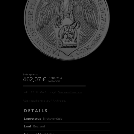
Stückpreis:
462,07
€
/ 388,29 €
Nettopreis
inkl. 19 % MwSt.
zzgl.
Versandkosten
Rückkaufpreis auf Anfrage.
DETAILS
Lagerstatus
Nicht vorrätig
Land
England