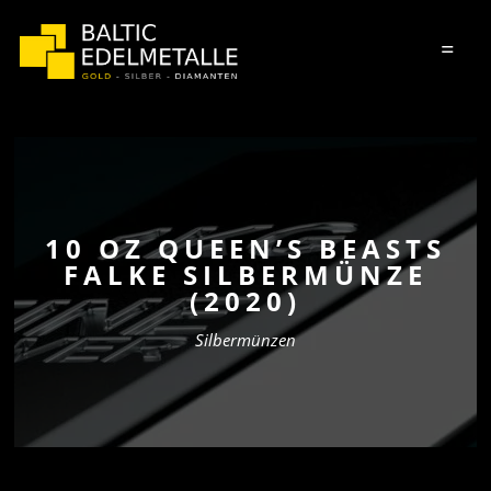
=
10 OZ QUEEN’S BEASTS
FALKE SILBERMÜNZE
(2020)
Silbermünzen