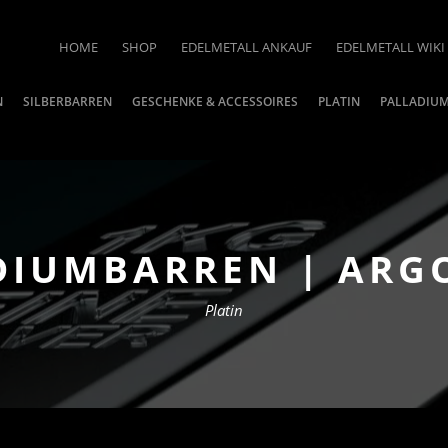
HOME
SHOP
EDELMETALL ANKAUF
EDELMETALL WIKI
N
SILBERBARREN
GESCHENKE & ACCESSOIRES
PLATIN
PALLADIU
DIUMBARREN | ARG
Platin