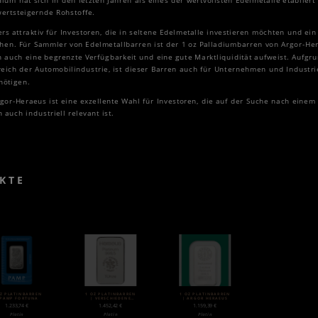
ium hat sich in den letzten Jahren als eines der wertvollsten Edelmetalle etabliert
wertsteigernde Rohstoffe.
s attraktiv für Investoren, die in seltene Edelmetalle investieren möchten und ein
chen. Für Sammler von Edelmetallbarren ist der 1 oz Palladiumbarren von Argor-Her
ern auch eine begrenzte Verfügbarkeit und eine gute Marktliquidität aufweist. Aufg
eich der Automobilindustrie, ist dieser Barren auch für Unternehmen und Industrie
nötigen.
gor-Heraeus ist eine exzellente Wahl für Investoren, die auf der Suche nach einem 
 auch industriell relevant ist.
KTE
OZ PLATINBARREN
1 OZ PLATINBARREN
1 OZ PLATINBARREN
 PAMP FORTUNA
| VERSCHIEDENE
| ARGOR HERAEUS
HERSTELLER
1.233,74
€
1.452,42
€
1.159,39
€
Platin
Platin
Platin