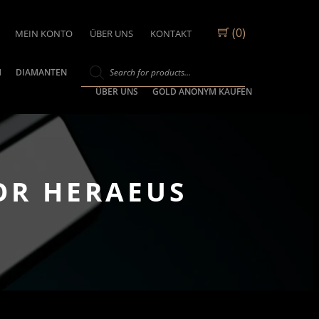
(0)
MEIN KONTO
ÜBER UNS
KONTAKT
M
DIAMANTEN
ÜBER UNS
GOLD ANONYM KAUFEN
OR HERAEUS