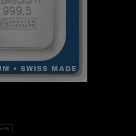
n (0)