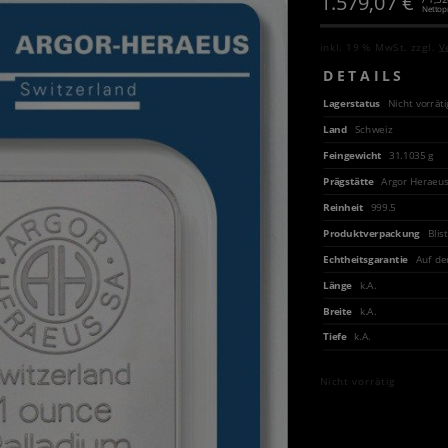
1.579,07
€
Nettop
inkl. 19 % MwSt.
zzgl.
V
DETAILS
Lagerstatus
Nicht vorräti
Land
Schweiz
Feingewicht
31.1035 g
Prägstätte
Argor Heraeu
Reinheit
999.5
Produktverpackung
Blis
Echtheitsgarantie
Auf de
Länge
k.A.
Breite
k.A.
Tiefe
k.A.
Nicht vorrätig