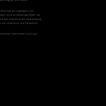
 und eignet sich somit
 alternatives Lagergut zum
aeus eine erstklassige Wahl, da
rund der industriellen Anwendung
 von Interesse, die Palladium
seltenen Edelmetall sind, das