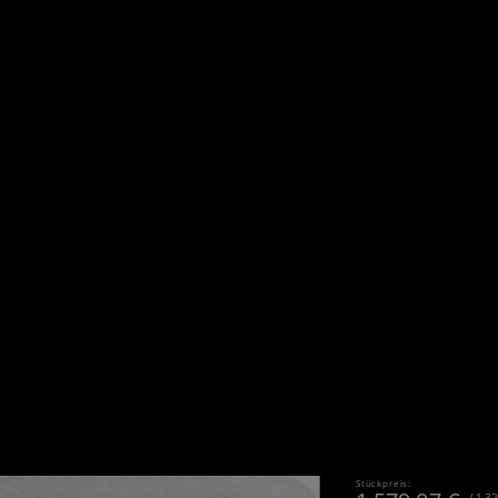
Stückpreis:
/ 1,3