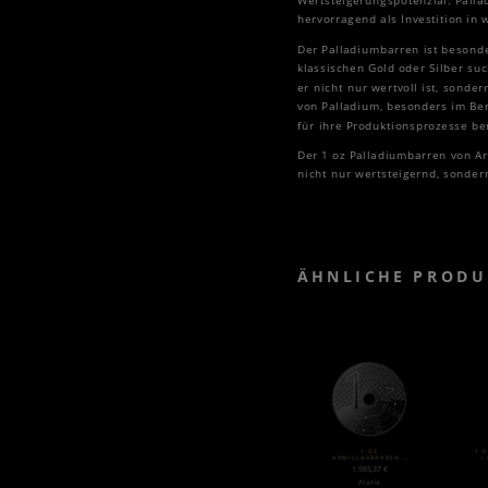
Wertsteigerungspotenzial: Pallad
hervorragend als Investition in 
Der Palladiumbarren ist besonder
klassischen Gold oder Silber su
er nicht nur wertvoll ist, sond
von Palladium, besonders im Ber
für ihre Produktionsprozesse be
Der 1 oz Palladiumbarren von Ar
nicht nur wertsteigernd, sondern
ÄHNLICHE PRODU
1 OZ
1 
ARMILLARBARREN |
|
PLATIN | VALCAMBI
1.985,37
€
Platin