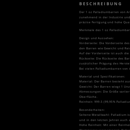
BESCHREIBUNG
Der 1 oz Palladiumbarren von Arg
zunehmend in der Industrie und
präzise Fertigung und hohe Qual
Merkmale des 1 oz Palladiumbar
Design und Aussehen:
Vorderseite: Die Vorderseite de
den Barren wie Gewicht und Rei
Auf der Vorderseite ist auch die
Rückseite: Die Rückseite des Bar
zusätzlicher Prägung des Herstel
Bei vielen Palladiumbarren von 
Material und Spezifikationen:
Material: Der Barren besteht au
Gewicht: Der Barren wiegt 1 Unz
Abmessungen: Die Größe variiert
Oberfläche.
Reinheit: 999.5 (99,95% Palladiu
Besonderheiten:
Seltene Metallwahl: Palladium is
und in den letzten Jahren auch 
Hohe Reinheit: Mit einer Reinhe