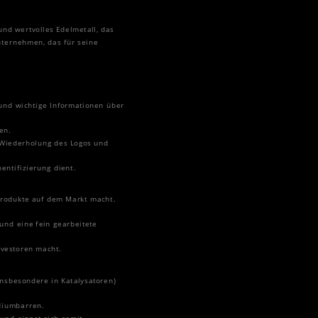
und wertvolles Edelmetall, das
nternehmen, das für seine
 und wichtige Informationen über
en.
er Wiederholung des Logos und
entifizierung dient.
mprodukte auf dem Markt macht.
und eine fein gearbeitete
Investoren macht.
insbesondere in Katalysatoren)
adiumbarren.