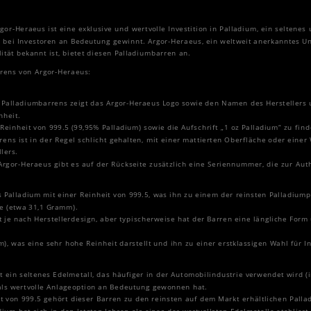
or-Heraeus ist eine exklusive und wertvolle Investition in Palladium, ein seltenes 
 bei Investoren an Bedeutung gewinnt. Argor-Heraeus, ein weltweit anerkanntes U
ität bekannt ist, bietet diesen Palladiumbarren an.
rens von Argor-Heraeus:
s Palladiumbarrens zeigt das Argor-Heraeus Logo sowie den Namen des Herstellers
nheit.
 Reinheit von 999.5 (99,95% Palladium) sowie die Aufschrift „1 oz Palladium“ zu find
rens ist in der Regel schlicht gehalten, mit einer mattierten Oberfläche oder ein
lers.
Argor-Heraeus gibt es auf der Rückseite zusätzlich eine Seriennummer, die zur Auth
s Palladium mit einer Reinheit von 999.5, was ihn zu einem der reinsten Palladiu
e (etwa 31,1 Gramm).
 je nach Herstellerdesign, aber typischerweise hat der Barren eine längliche Form 
m), was eine sehr hohe Reinheit darstellt und ihn zu einer erstklassigen Wahl für 
t ein seltenes Edelmetall, das häufiger in der Automobilindustrie verwendet wird (
als wertvolle Anlageoption an Bedeutung gewonnen hat.
it von 999.5 gehört dieser Barren zu den reinsten auf dem Markt erhältlichen Pall