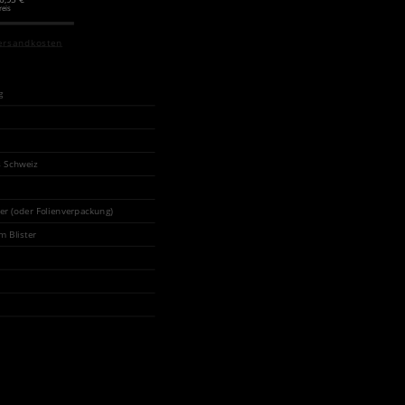
reis
ersandkosten
g
s Schweiz
ter (oder Folienverpackung)
m Blister