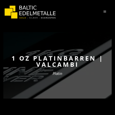
=
1 OZ PLATINBARREN |
VALCAMBI
Platin