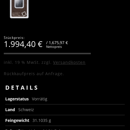
Stückpreis:
1.994,40
€
/ 1,675,97 €
Nettopreis
inkl. 19 % MwSt.
zzgl.
Versandkosten
Rückkaufpreis auf Anfrage.
DETAILS
Lagerstatus
Vorrätig
Land
Schweiz
Feingewicht
31.1035 g