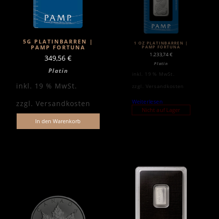
5G PLATINBARREN |
1 OZ PLATINBARREN |
PAMP FORTUNA
PAMP FORTUNA
1.233,74
€
349,56
€
Platin
Platin
inkl. 19 % MwSt.
inkl. 19 % MwSt.
zzgl.
Versandkosten
Weiterlesen
zzgl.
Versandkosten
Nicht auf Lager
In den Warenkorb