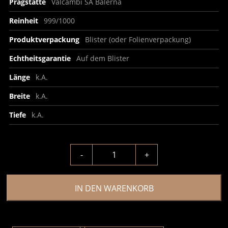
Prägstätte
Valcambi SA Balerna
Reinheit
999/1000
Produktverpackung
Blister (oder Folienverpackung)
Echtheitsgarantie
Auf dem Blister
Länge
k.A.
Breite
k.A.
Tiefe
k.A.
-
+
IN DEN WARENKORB