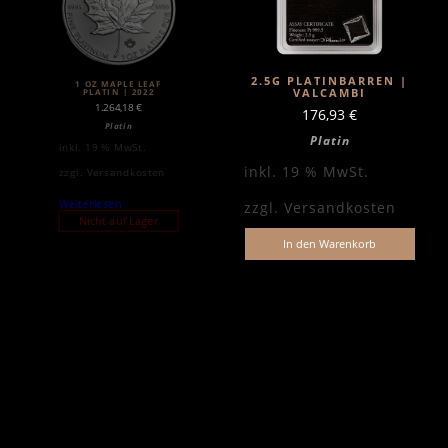
2.5G PLATINBARREN |
1 OZ MAPLE LEAF
VALCAMBI
PLATIN | 2022
1.264,18
€
176,93
€
Platin
Platin
inkl. 19 % MwSt.
inkl. 19 % MwSt.
zzgl.
Versandkosten
Weiterlesen
zzgl.
Versandkosten
Nicht auf Lager
In den Warenkorb