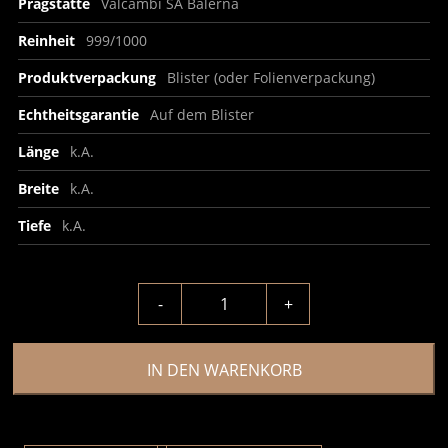
Prägstätte
Valcambi SA Balerna
Reinheit
999/1000
Produktverpackung
Blister (oder Folienverpackung)
Echtheitsgarantie
Auf dem Blister
Länge
k.A.
Breite
k.A.
Tiefe
k.A.
-
+
IN DEN WARENKORB