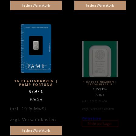
In den Warenkorb
In den Warenkorb
1G PLATINBARREN |
1 OZ PLATINBARREN |
PAMP FORTUNA
ARGOR HERAEUS
1.159,39
€
97,97
€
Platin
Platin
inkl. 19 % MwSt.
inkl. 19 % MwSt.
zzgl.
Versandkosten
Weiterlesen
zzgl.
Versandkosten
Nicht auf Lager
In den Warenkorb