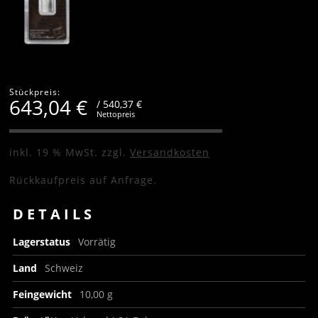
Stückpreis:
643,04
€
/ 540,37 €
Nettopreis
inkl. 19 % MwSt.
zzgl.
Versandkosten
Rückkaufpreis auf Anfrage.
DETAILS
Lagerstatus
Vorrätig
Land
Schweiz
Feingewicht
10,00 g