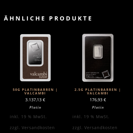
ÄHNLICHE PRODUKTE
50G PLATINBARREN |
2.5G PLATINBARREN |
VALCAMBI
VALCAMBI
3.137,13
€
176,93
€
Platin
Platin
inkl. 19 % MwSt.
inkl. 19 % MwSt.
zzgl.
Versandkosten
zzgl.
Versandkosten