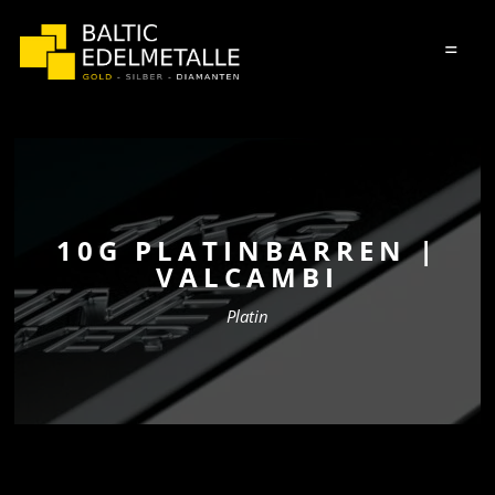
=
10G PLATINBARREN |
VALCAMBI
Platin