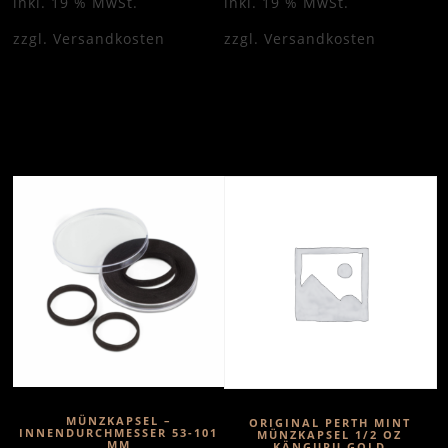
inkl. 19 % MwSt.
inkl. 19 % MwSt.
zzgl.
Versandkosten
zzgl.
Versandkosten
MÜNZKAPSEL –
ORIGINAL PERTH MINT
INNENDURCHMESSER 53-101
MÜNZKAPSEL 1/2 OZ
MM
KÄNGURU GOLD