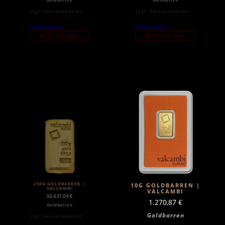
zzgl.
Versandkosten
zzgl.
Versandkosten
Weiterlesen
Weiterlesen
Nicht auf Lager
Nicht auf Lager
250G GOLDBARREN |
10G GOLDBARREN |
VALCAMBI
VALCAMBI
30.437,09
€
1.270,87
€
Goldbarren
Goldbarren
zzgl.
Versandkosten