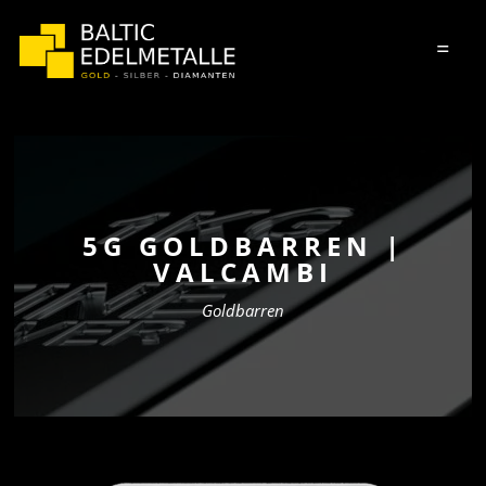
=
5G GOLDBARREN |
VALCAMBI
Goldbarren