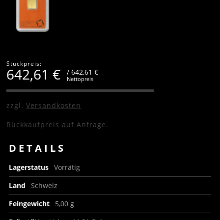
Stückpreis:
642,61
€
/ 642,61 €
Nettopreis
zzgl.
Versandkosten
Rückkaufpreis auf Anfrage.
DETAILS
Lagerstatus
Vorrätig
Land
Schweiz
Feingewicht
5,00 g