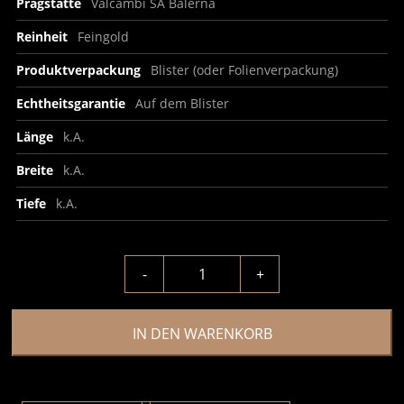
Prägstätte
Valcambi SA Balerna
Reinheit
Feingold
Produktverpackung
Blister (oder Folienverpackung)
Echtheitsgarantie
Auf dem Blister
Länge
k.A.
Breite
k.A.
Tiefe
k.A.
-
+
IN DEN WARENKORB