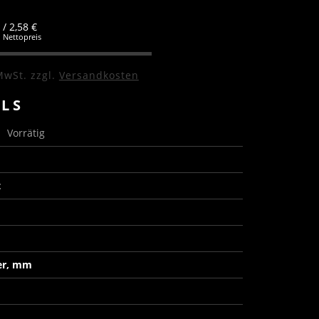
/ 2,58 €
Nettopreis
MwSt.
zzgl.
Versandkosten
ILS
s
Vorrätig
t
er, mm