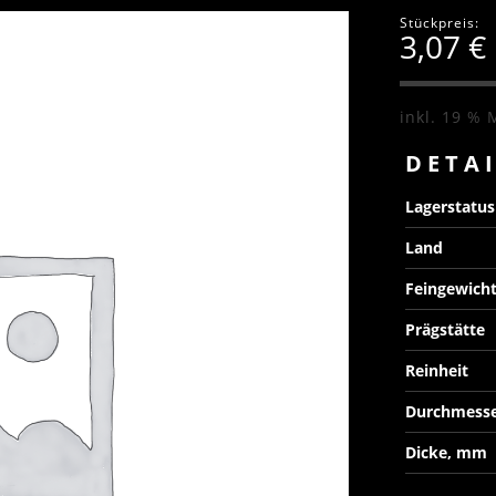
Stückpreis:
3,07
€
inkl. 19 % 
DETA
Lagerstatu
Land
Feingewich
Prägstätte
Reinheit
Durchmess
Dicke, mm