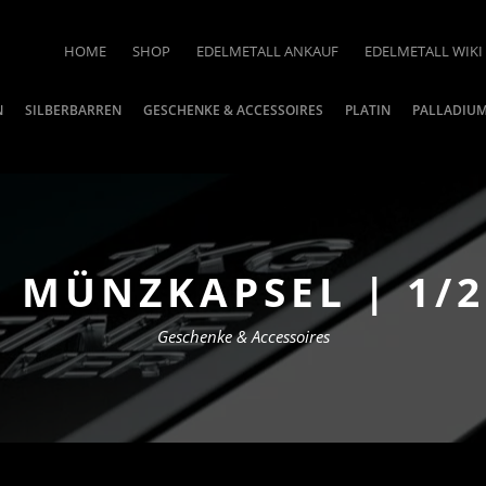
HOME
SHOP
EDELMETALL ANKAUF
EDELMETALL WIKI
N
SILBERBARREN
GESCHENKE & ACCESSOIRES
PLATIN
PALLADIU
| MÜNZKAPSEL | 1/
Geschenke & Accessoires