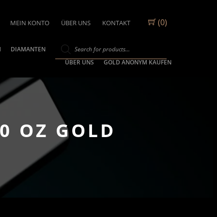
(0)
MEIN KONTO
ÜBER UNS
KONTAKT
M
DIAMANTEN
ÜBER UNS
GOLD ANONYM KAUFEN
20 OZ GOLD