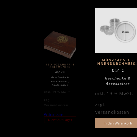
MÜNZKAPSEL –
INNENDURCHMESS
12 X 1OZ LUNAR II
25MM
GOLDMÜNZEN
0,51
€
HOLZBOX
46,12
€
Geschenke &
Geschenke &
,
Accessoires
Accessoires
Goldmünzen
inkl. 19 % MwSt.
inkl. 19 % MwSt.
zzgl.
zzgl.
Versandkosten
Versandkosten
Weiterlesen
Nicht auf Lager
In den Warenkorb