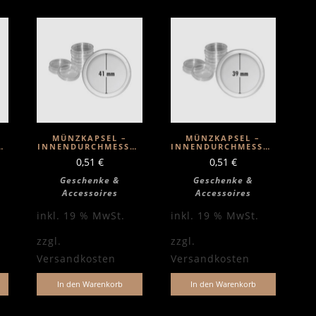
MÜNZKAPSEL –
MÜNZKAPSEL –
ER
INNENDURCHMESSER
INNENDURCHMESSER
41MM
39MM
0,51
€
0,51
€
Geschenke &
Geschenke &
Accessoires
Accessoires
inkl. 19 % MwSt.
inkl. 19 % MwSt.
zzgl.
zzgl.
Versandkosten
Versandkosten
In den Warenkorb
In den Warenkorb