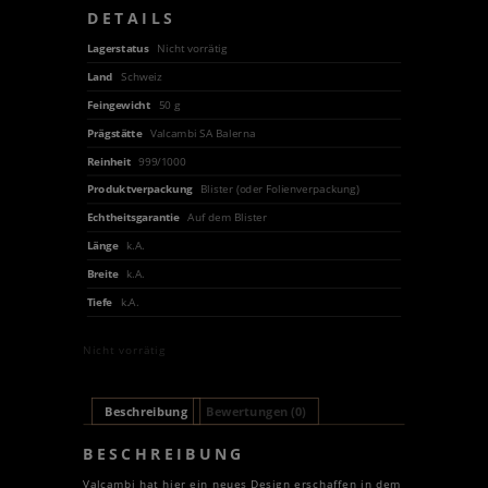
DETAILS
Lagerstatus
Nicht vorrätig
Land
Schweiz
Feingewicht
50 g
Prägstätte
Valcambi SA Balerna
Reinheit
999/1000
Produktverpackung
Blister (oder Folienverpackung)
Echtheitsgarantie
Auf dem Blister
Länge
k.A.
Breite
k.A.
Tiefe
k.A.
Nicht vorrätig
Beschreibung
Bewertungen (0)
BESCHREIBUNG
Valcambi hat hier ein neues Design erschaffen in dem