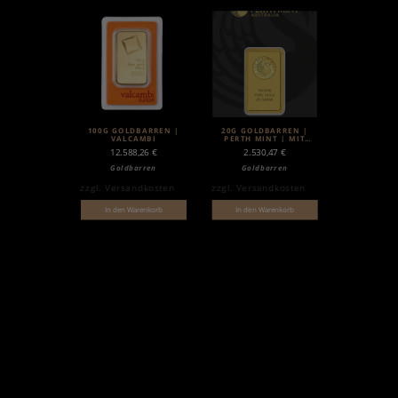
100G GOLDBARREN |
20G GOLDBARREN |
VALCAMBI
PERTH MINT | MIT
ZERTIFIKAT
12.588,26
€
2.530,47
€
Goldbarren
Goldbarren
zzgl.
Versandkosten
zzgl.
Versandkosten
In den Warenkorb
In den Warenkorb