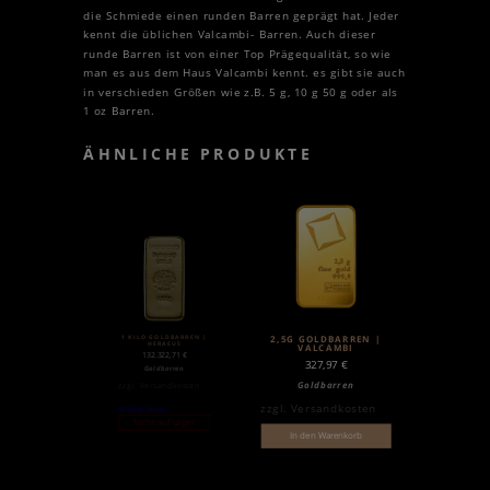
die Schmiede einen runden Barren geprägt hat. Jeder
kennt die üblichen Valcambi- Barren. Auch dieser
runde Barren ist von einer Top Prägequalität, so wie
man es aus dem Haus Valcambi kennt. es gibt sie auch
in verschieden Größen wie z.B. 5 g, 10 g 50 g oder als
1 oz Barren.
ÄHNLICHE PRODUKTE
1 KILO GOLDBARREN |
2,5G GOLDBARREN |
HERAEUS
VALCAMBI
132.322,71
€
327,97
€
Goldbarren
Goldbarren
zzgl.
Versandkosten
zzgl.
Versandkosten
Weiterlesen
Nicht auf Lager
In den Warenkorb