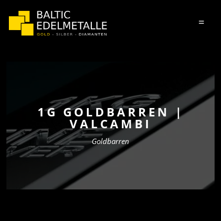
=
1G GOLDBARREN |
VALCAMBI
Goldbarren