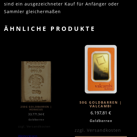
sind ein ausgezeichneter Kauf für Anfänger oder
Sammler gleichermaßen
ÄHNLICHE PRODUKTE
50G GOLDBARREN |
VALCAMBI
250G GOLDBARREN |
HERAEUS
6.197,81
€
33.771,94
€
Goldbarren
Goldbarren
zzgl.
Versandkosten
zzgl.
Versandkosten
Weiterlesen