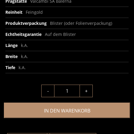
Prägstätte
Valcambi SA Balerna
Reinheit
Feingold
Produktverpackung
Blister (oder Folienverpackung)
Echtheitsgarantie
Auf dem Blister
Länge
k.A.
Breite
k.A.
Tiefe
k.A.
-
+
IN DEN WARENKORB