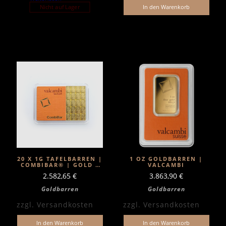
Nicht auf Lager
In den Warenkorb
20 X 1G TAFELBARREN |
1 OZ GOLDBARREN |
COMBIBAR® | GOLD |
VALCAMBI
VALCAMBI
2.582,65
€
3.863,90
€
Goldbarren
Goldbarren
zzgl.
Versandkosten
zzgl.
Versandkosten
In den Warenkorb
In den Warenkorb