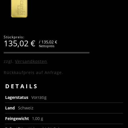
Stückpreis:
135,02
€
/ 135,02 €
Nettopreis
zzgl.
Versandkosten
Rückkaufpreis auf Anfrage.
DETAILS
Lagerstatus
Vorrätig
Land
Schweiz
Feingewicht
1,00 g