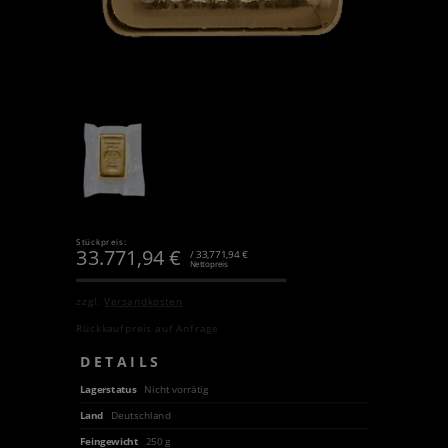
Stückpreis:
33.771,94
€
/ 33,771,94 €
Nettopreis
zzgl.
Versandkosten
Rückkaufpreis auf Anfrage
DETAILS
Lagerstatus
Nicht vorrätig
Land
Deutschland
Feingewicht
250 g