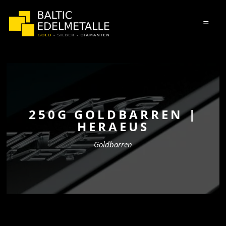
=
250G GOLDBARREN |
HERAEUS
Goldbarren