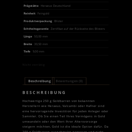
Prägstätte
Heraeus Deutschland
Reinheit
Feingold
Produktverpackung
Blister
Echtheitsgarantie
Zertifikat auf der Rückseite des Blisters
Länge
50,00 mm
Breite
30,50 mm
Tiefe
9,00 mm
Nicht vorrätig
Beschreibung
Bewertungen (0)
BESCHREIBUNG
Hochwertige 250 g Goldbarren von bekannten
Herstellern wie Heraeus, Valcambi oder Hafner sind
eine hervorragende Investition für jeden Anleger oder
Sammler. Ob Sie einen Teil Ihres Vermögens in Gold
umwandeln oder den Wert Ihrer Altersvorsorge
steigern möchten, Gold ist die ideale Option dafür. Da
250 g Goldbarren ausnahmslos gegossen und nicht