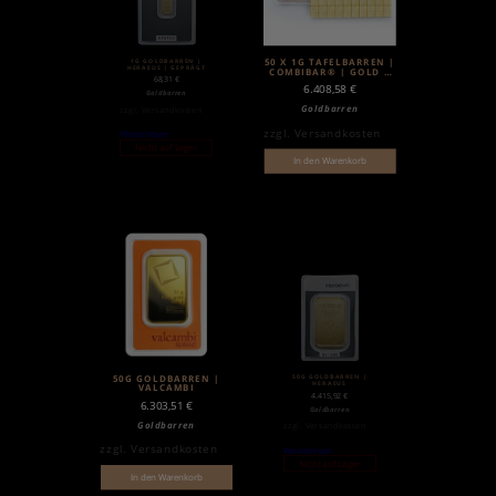
1G GOLDBARREN |
50 X 1G TAFELBARREN |
HERAEUS | GEPRÄGT
COMBIBAR® | GOLD |
68,31
€
VALCAMBI
6.408,58
€
Goldbarren
Goldbarren
zzgl.
Versandkosten
zzgl.
Versandkosten
Weiterlesen
Nicht auf Lager
In den Warenkorb
50G GOLDBARREN |
50G GOLDBARREN |
HERAEUS
VALCAMBI
4.415,92
€
6.303,51
€
Goldbarren
Goldbarren
zzgl.
Versandkosten
zzgl.
Versandkosten
Weiterlesen
Nicht auf Lager
In den Warenkorb