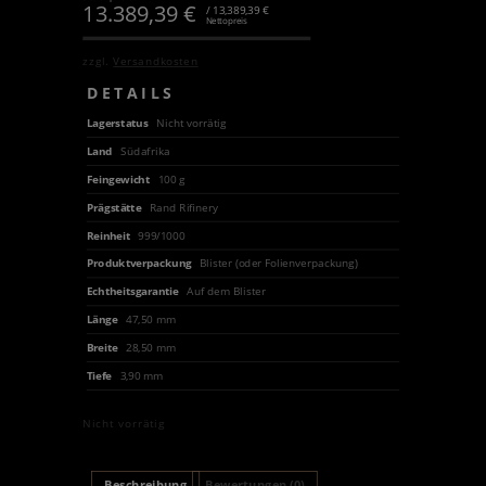
13.389,39
€
/ 13,389,39 €
Nettopreis
zzgl.
Versandkosten
DETAILS
Lagerstatus
Nicht vorrätig
Land
Südafrika
Feingewicht
100 g
Prägstätte
Rand Rifinery
Reinheit
999/1000
Produktverpackung
Blister (oder Folienverpackung)
Echtheitsgarantie
Auf dem Blister
Länge
47,50 mm
Breite
28,50 mm
Tiefe
3,90 mm
Nicht vorrätig
Beschreibung
Bewertungen (0)