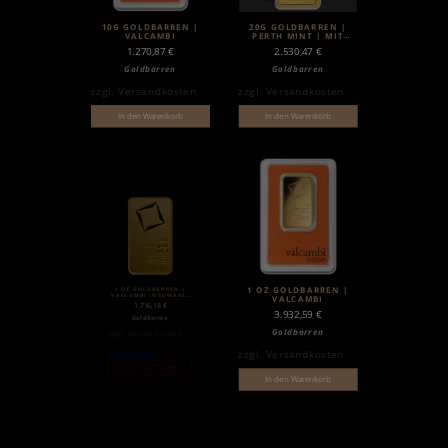
10G GOLDBARREN |
20G GOLDBARREN |
VALCAMBI
PERTH MINT | MIT
ZERTIFIKAT
1.270,87
€
2.530,47
€
Goldbarren
Goldbarren
zzgl.
Versandkosten
zzgl.
Versandkosten
In den Warenkorb
In den Warenkorb
1 OZ GOLDBARREN |
1 OZ GOLDBARREN |
VALCAMBI (NEUWARE)
VALCAMBI
| MATTE
1.716,18
€
3.932,59
€
Goldbarren
Goldbarren
zzgl.
Versandkosten
zzgl.
Versandkosten
Weiterlesen
Nicht auf Lager
In den Warenkorb