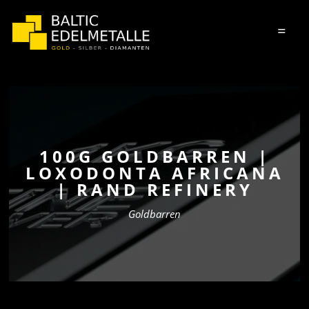
=
100G GOLDBARREN |
LOXODONTA AFRICANA
| RAND REFINERY
Goldbarren