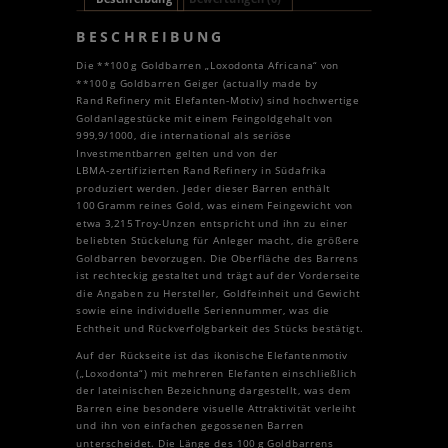
BESCHREIBUNG
Die **100 g Goldbarren „Loxodonta Africana“ von
**100 g Goldbarren Geiger (actually made by
Rand Refinery mit Elefanten‑Motiv) sind hochwertige
Goldanlagestücke mit einem Feingoldgehalt von
999,9/1000, die international als seriöse
Investmentbarren gelten und von der
LBMA‑zertifizierten Rand Refinery in Südafrika
produziert werden. Jeder dieser Barren enthält
100 Gramm reines Gold, was einem Feingewicht von
etwa 3,215 Troy‑Unzen entspricht und ihn zu einer
beliebten Stückelung für Anleger macht, die größere
Goldbarren bevorzugen. Die Oberfläche des Barrens
ist rechteckig gestaltet und trägt auf der Vorderseite
die Angaben zu Hersteller, Goldfeinheit und Gewicht
sowie eine individuelle Seriennummer, was die
Echtheit und Rückverfolgbarkeit des Stücks bestätigt.
Auf der Rückseite ist das ikonische Elefantenmotiv
(„Loxodonta“) mit mehreren Elefanten einschließlich
der lateinischen Bezeichnung dargestellt, was dem
Barren eine besondere visuelle Attraktivität verleiht
und ihn von einfachen gegossenen Barren
unterscheidet. Die Länge des 100 g Goldbarrens