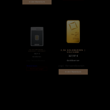
In den Warenkorb
1G GOLDBARREN |
2,5G GOLDBARREN |
HERAEUS | GEPRÄGT
VALCAMBI
68,31
€
327,97
€
Goldbarren
Goldbarren
zzgl.
Versandkosten
zzgl.
Versandkosten
Weiterlesen
Nicht auf Lager
In den Warenkorb