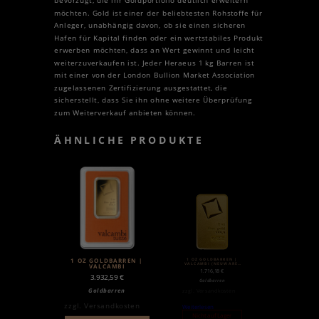
bevorzugt, die ihr Goldportfolio deutlich erweitern
möchten. Gold ist einer der beliebtesten Rohstoffe für
Anleger, unabhängig davon, ob sie einen sicheren
Hafen für Kapital finden oder ein wertstabiles Produkt
erwerben möchten, dass an Wert gewinnt und leicht
weiterzuverkaufen ist. Jeder Heraeus 1 kg Barren ist
mit einer von der London Bullion Market Association
zugelassenen Zertifizierung ausgestattet, die
sicherstellt, dass Sie ihn ohne weitere Überprüfung
zum Weiterverkauf anbieten können.
ÄHNLICHE PRODUKTE
1 OZ GOLDBARREN |
1 OZ GOLDBARREN |
VALCAMBI (NEUWARE)
VALCAMBI
| MATTE
1.716,18
€
3.932,59
€
Goldbarren
Goldbarren
zzgl.
Versandkosten
zzgl.
Versandkosten
Weiterlesen
Nicht auf Lager