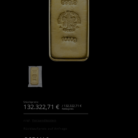
Stückpreis:
132.322,71
€
/ 132,322,71 €
Nettopreis
zzgl.
Versandkosten
Rückkaufpreis auf Anfrage