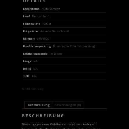
DETAILS
Lagerstatus
Nicht vorrätig
Land
Deutschland
Feingewicht
1000 g
Prägstätte
Heraeus Deutschland
Reinheit
999/1000
Produktverpackung
Blister (oder Folienverpackung)
Echtheitsgarantie
Im Blister
Länge
k.A.
Breite
k.A.
Tiefe
k.A.
Nicht vorrätig
Beschreibung
Bewertungen (0)
BESCHREIBUNG
Dieser gegossene Goldbarren wird von Anlegern