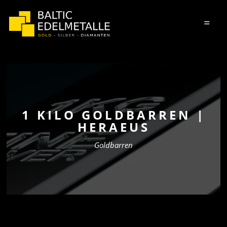
=
1 KILO GOLDBARREN |
HERAEUS
Goldbarren