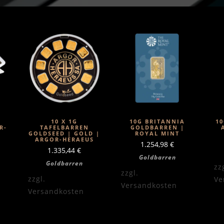
10 X 1G
10G BRITANNIA
1
R-
TAFELBARREN
GOLDBARREN |
GOLDSEED | GOLD |
ROYAL MINT
ARGOR-HERAEUS
1.254,98
€
1.335,44
€
Goldbarren
Goldbarren
zz
zzgl.
zzgl.
Ve
Versandkosten
Versandkosten