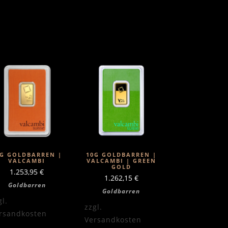
0G GOLDBARREN |
10G GOLDBARREN |
VALCAMBI
VALCAMBI | GREEN
GOLD
1.253,95
€
1.262,15
€
Goldbarren
Goldbarren
gl.
zzgl.
rsandkosten
Versandkosten