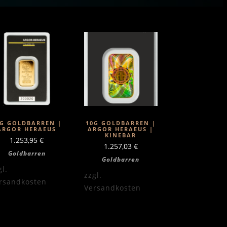
0G GOLDBARREN |
10G GOLDBARREN |
ARGOR HERAEUS
ARGOR HERAEUS |
KINEBAR
1.253,95
€
1.257,03
€
Goldbarren
Goldbarren
gl.
zzgl.
rsandkosten
Versandkosten