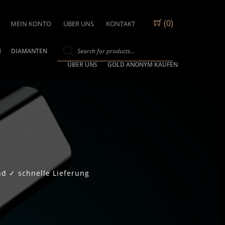
(0)
MEIN KONTO
ÜBER UNS
KONTAKT
M
DIAMANTEN
ÜBER UNS
GOLD ANONYM KAUFEN
d ✓ schnelle Lieferung