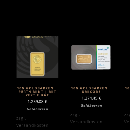
 |
10G GOLDBARREN |
10G GOLDBARREN |
1
PERTH MINT | MIT
UMICORE
ZERTIFIKAT
1.274,45
€
1.259,08
€
Goldbarren
Goldbarren
zzgl.
zz
zzgl.
Versandkosten
Ve
Versandkosten