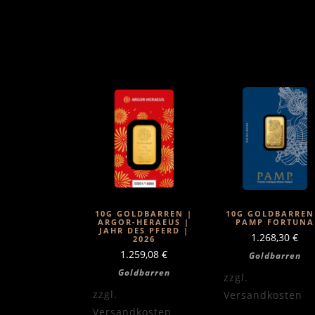
10G GOLDBARREN |
10G GOLDBARREN
ARGOR-HERAEUS |
PAMP FORTUNA
JAHR DES PFERD |
1.268,30
€
2026
1.259,08
€
Goldbarren
Goldbarren
zzgl.
zzgl.
Versandkosten
Versandkosten