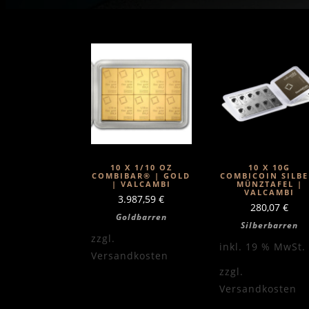
10 X 1/10 OZ
10 X 10G
COMBIBAR® | GOLD
COMBICOIN SILBE
| VALCAMBI
MÜNZTAFEL |
VALCAMBI
3.987,59
€
280,07
€
Goldbarren
Silberbarren
zzgl.
inkl. 19 % MwSt.
Versandkosten
zzgl.
Versandkosten