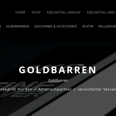
HOME
SHOP
EDELMETALL ANKAUF
EDELMETALL WIKI
N
SILBERBARREN
GESCHENKE & ACCESSOIRES
PLATIN
PALLADIU
GOLDBARREN
Goldbarren
ührend im Norden ✓ Ansprechpartner ✓ versicherter Versan