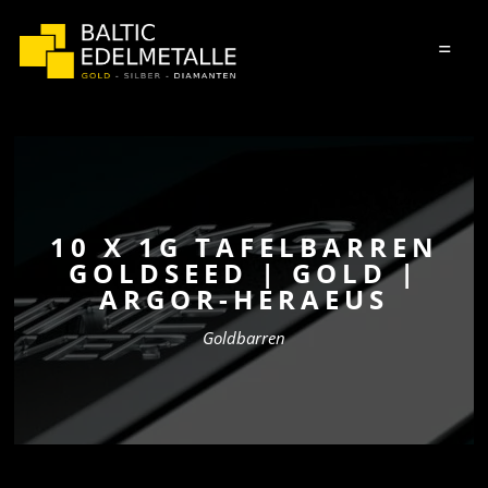
=
10 X 1G TAFELBARREN
GOLDSEED | GOLD |
ARGOR-HERAEUS
Goldbarren