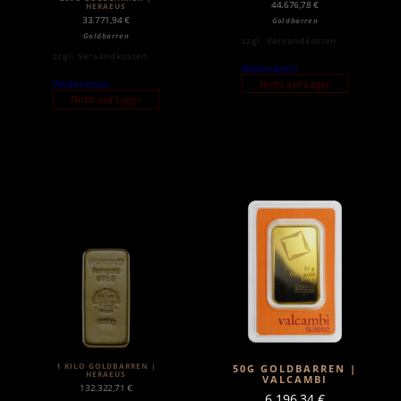
44.676,78
€
HERAEUS
33.771,94
€
Goldbarren
Goldbarren
zzgl.
Versandkosten
zzgl.
Versandkosten
Weiterlesen
Nicht auf Lager
Weiterlesen
Nicht auf Lager
1 KILO GOLDBARREN |
50G GOLDBARREN |
HERAEUS
VALCAMBI
132.322,71
€
6.196,34
€