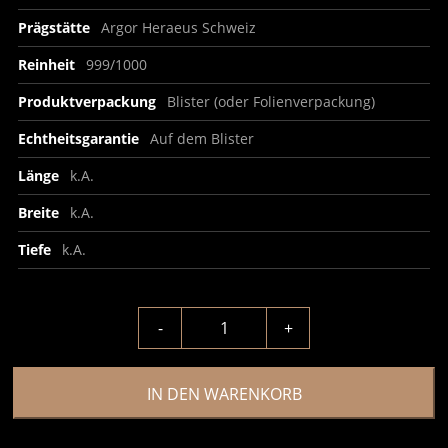
Prägstätte
Argor Heraeus Schweiz
Reinheit
999/1000
Produktverpackung
Blister (oder Folienverpackung)
Echtheitsgarantie
Auf dem Blister
Länge
k.A.
Breite
k.A.
Tiefe
k.A.
-
+
IN DEN WARENKORB