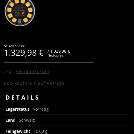
Stückpreis:
1.329,98
€
/ 1,329,98 €
Nettopreis
zzgl.
Versandkosten
Rückkaufpreis auf Anfrage.
DETAILS
Lagerstatus
Vorrätig
Land
Schweiz
Feingewicht
10,00 g