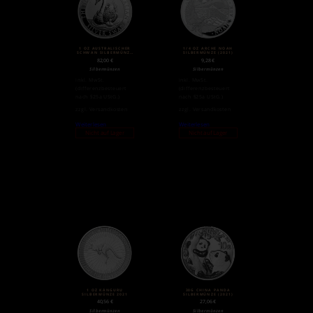
1 OZ AUSTRALISCHER
1/4 OZ ARCHE NOAH
SCHWAN SILBERMÜNZE
SILBERMÜNZE (2021)
2018
82,00
€
9,28
€
Silbermünzen
Silbermünzen
inkl. MwSt.
inkl. MwSt.
(differenzbesteuert
(differenzbesteuert
nach §25a UStG.)
nach §25a UStG.)
zzgl.
Versandkosten
zzgl.
Versandkosten
Weiterlesen
Weiterlesen
Nicht auf Lager
Nicht auf Lager
1 OZ KÄNGURU
30G CHINA PANDA
SILBERMÜNZE 2021
SILBERMÜNZE (2021)
40,56
€
27,06
€
Silbermünzen
Silbermünzen