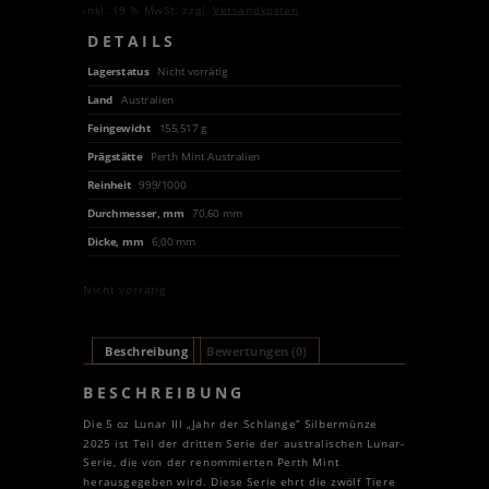
inkl. 19 % MwSt.
zzgl.
Versandkosten
DETAILS
Lagerstatus
Nicht vorrätig
Land
Australien
Feingewicht
155,517 g
Prägstätte
Perth Mint Australien
Reinheit
999/1000
Durchmesser, mm
70,60 mm
Dicke, mm
6,00 mm
Nicht vorrätig
Beschreibung
Bewertungen (0)
BESCHREIBUNG
Die 5 oz Lunar III „Jahr der Schlange“ Silbermünze
2025 ist Teil der dritten Serie der australischen Lunar-
Serie, die von der renommierten Perth Mint
herausgegeben wird. Diese Serie ehrt die zwölf Tiere