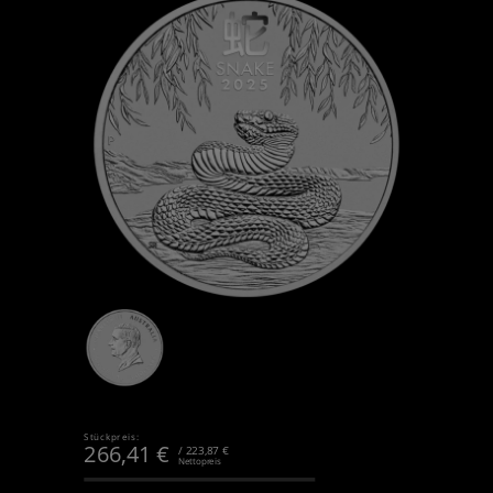
Stückpreis:
266,41
€
/ 223,87 €
Nettopreis