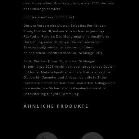
des chinesischen Mondkalenders, wobei 2025 das Jahr
der Schlange darstellt.
Limitierte Auflage: 5.838 Stück
Design: Vorderseite (Avers): Zeigt das Porträt von
König Charles III, entworfen von Martin Jennings.
Rückseite (Revers): Das Motiv zeigt eine detaillierte
Darstellung einer Schlange, die sich um einen
Bambuszweig windet, zusammen mit dem
chinesischen Schriftzeichen für „Schlange“ (蛇).
Fazit: Die 5 oz Lunar III „Jahr der Schlange“
Silbermünze 2025 kombiniert beeindruckendes Design
mit hoher Materialqualität und stellt eine attraktive
Option für Sammler und Anleger dar, die in Silber
investieren möchten. Mit ihrer limitierten Auflage und
den modernen Sicherheitsmerkmalen ist sie eine
Bereicherung für jede Sammlung.
ÄHNLICHE PRODUKTE