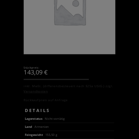
Stückpreis:
143,09
€
inkl. MwSt. (differenzbesteuert nach §25a UStG.)
zzgl.
Versandkosten
Rückkaufpreis auf Anfrage
DETAILS
Lagerstatus
Nicht vorrätig
Land
Armenien
Feingewicht
155,50 g