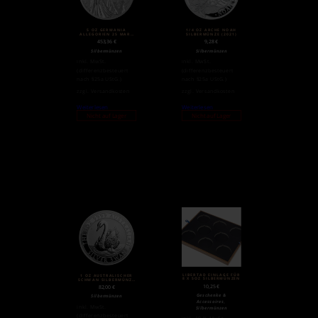
5 OZ GERMANIA
1/4 OZ ARCHE NOAH
ALLEGORIEN 25 MARK
SILBERMÜNZE (2021)
SILBER (2019)
453,36
€
9,28
€
Silbermünzen
Silbermünzen
inkl. MwSt.
inkl. MwSt.
(differenzbesteuert
(differenzbesteuert
nach §25a UStG.)
nach §25a UStG.)
zzgl.
Versandkosten
zzgl.
Versandkosten
Weiterlesen
Weiterlesen
Nicht auf Lager
Nicht auf Lager
LIBERTAD EINLAGE FÜR
1 OZ AUSTRALISCHER
8 X 5OZ SILBERMÜNZEN
SCHWAN SILBERMÜNZE
2018
10,25
€
82,00
€
Geschenke &
Silbermünzen
,
Accessoires
inkl. MwSt.
Silbermünzen
(differenzbesteuert