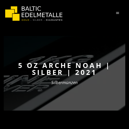
=
5 OZ ARCHE NOAH |
SILBER | 2021
Silbermünzen