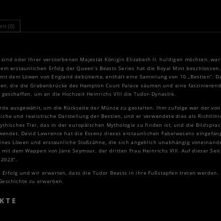
n (0)
sind oder Ihrer verstorbenen Majestät Königin Elizabeth II. huldigen möchten, war
m erstaunlichen Erfolg der Queen’s Beasts Series hat die Royal Mint beschlossen,
e mit dem Löwen von England debütierte, enthält eine Sammlung von 10 „Bestien“. Da
en, die die Grabenbrücke des Hampton Court Palace säumen und eine faszinierende
 geschaffen, um an die Hochzeit Heinrichs VIII die Tudor-Dynastie.
de ausgewählt, um die Rückseite der Münze zu gestalten. Ihm zufolge war der von
iche und realistische Darstellung der Bestien, und er verwendete dies als Richtlini
 mythisches Tier, das in der europäischen Mythologie zu finden ist, und die Bildspr
wendet. David Lawrence hat die Essenz dieses erstaunlichen Fabelwesens eingefang
eines Löwen und erstaunliche Stoßzähne, die sich angeblich unabhängig voneinande
it dem Wappen von Jane Seymour, der dritten Frau Heinrichs VIII. Auf dieser Seite
 2023“.
n Erfolg und wir erwarten, dass die Tudor Beasts in ihre Fußstapfen treten werden.
 Geschichte zu erwerben.
KTE