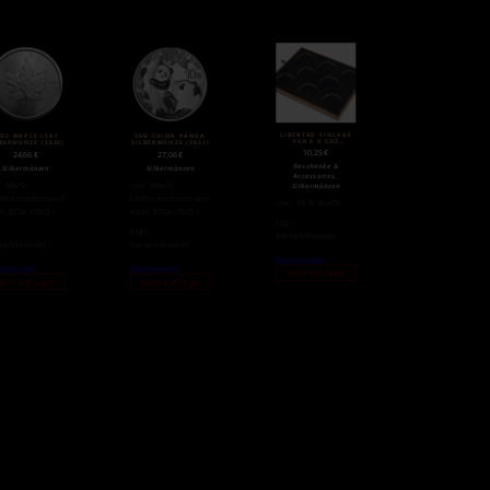
LIBERTAD EINLAGE
 OZ MAPLE LEAF
30G CHINA PANDA
FÜR 8 X 5OZ
BERMÜNZE (2020)
SILBERMÜNZE (2021)
SILBERMÜNZEN
10,25
€
24,66
€
27,06
€
Geschenke &
Silbermünzen
Silbermünzen
,
Accessoires
l. MwSt.
inkl. MwSt.
Silbermünzen
fferenzbesteuert
(differenzbesteuert
inkl. 19 % MwSt.
h §25a UStG.)
nach §25a UStG.)
zzgl.
l.
zzgl.
Versandkosten
sandkosten
Versandkosten
Weiterlesen
terlesen
Weiterlesen
Nicht auf Lager
icht auf Lager
Nicht auf Lager