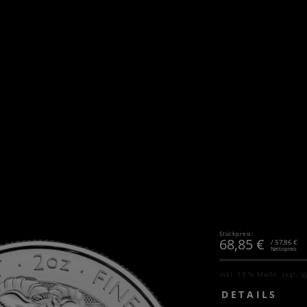
Stückpreis:
68,85
€
/ 57,86 €
Nettopreis
inkl. 19 % MwSt.
zzgl.
V
DETAILS