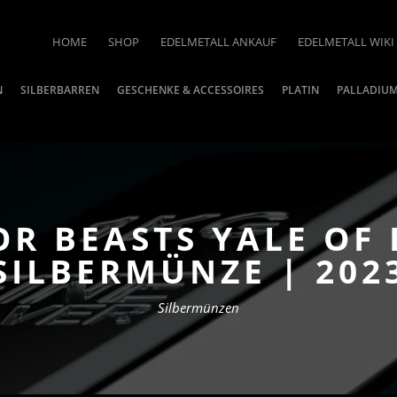
HOME
SHOP
EDELMETALL ANKAUF
EDELMETALL WIKI
N
SILBERBARREN
GESCHENKE & ACCESSOIRES
PLATIN
PALLADIU
OR BEASTS YALE OF
SILBERMÜNZE | 202
Silbermünzen