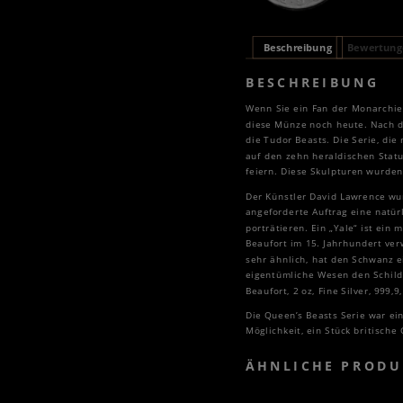
Beschreibung
Bewertunge
BESCHREIBUNG
Wenn Sie ein Fan der Monarchie 
diese Münze noch heute. Nach de
die Tudor Beasts. Die Serie, di
auf den zehn heraldischen Statu
feiern. Diese Skulpturen wurden
Der Künstler David Lawrence wur
angeforderte Auftrag eine natürl
porträtieren. Ein „Yale“ ist ein
Beaufort im 15. Jahrhundert ver
sehr ähnlich, hat den Schwanz 
eigentümliche Wesen den Schild m
Beaufort, 2 oz, Fine Silver, 999,9,
Die Queen’s Beasts Serie war ei
Möglichkeit, ein Stück britische
ÄHNLICHE PRODU