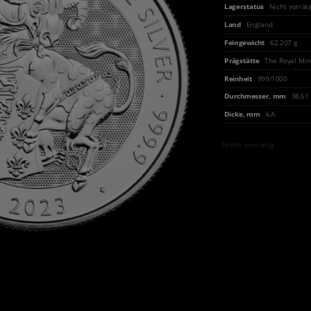
Lagerstatus
Nicht vorräti
Land
England
Feingewicht
62.207 g
Prägstätte
The Royal Min
Reinheit
999/1000
Durchmesser, mm
38,6
Dicke, mm
k.A.
Nicht vorrätig