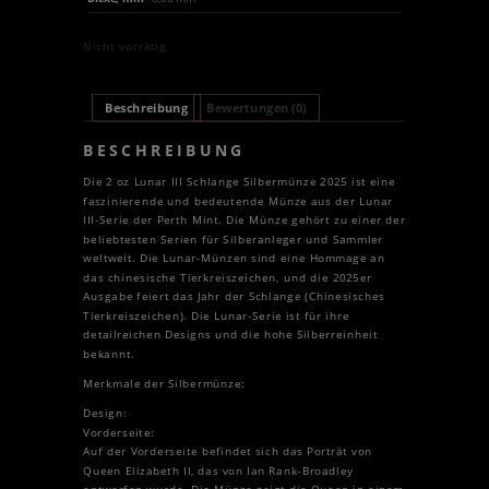
Nicht vorrätig
Beschreibung
Bewertungen (0)
BESCHREIBUNG
Die 2 oz Lunar III Schlange Silbermünze 2025 ist eine
faszinierende und bedeutende Münze aus der Lunar
III-Serie der Perth Mint. Die Münze gehört zu einer der
beliebtesten Serien für Silberanleger und Sammler
weltweit. Die Lunar-Münzen sind eine Hommage an
das chinesische Tierkreiszeichen, und die 2025er
Ausgabe feiert das Jahr der Schlange (Chinesisches
Tierkreiszeichen). Die Lunar-Serie ist für ihre
detailreichen Designs und die hohe Silberreinheit
bekannt.
Merkmale der Silbermünze:
Design:
Vorderseite:
Auf der Vorderseite befindet sich das Porträt von
Queen Elizabeth II, das von Ian Rank-Broadley