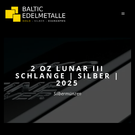
=
2 OZ LUNAR III
SCHLANGE | SILBER |
2025
Silbermünzen