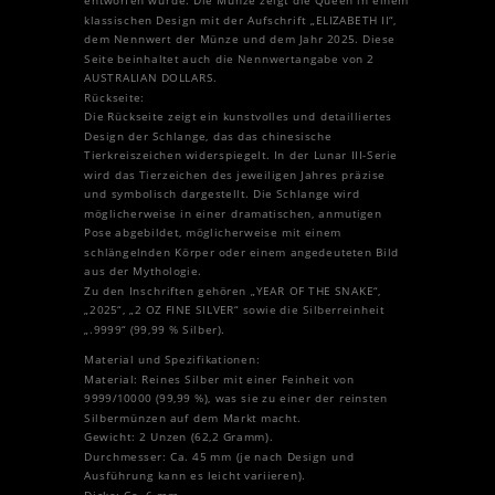
entworfen wurde. Die Münze zeigt die Queen in einem
klassischen Design mit der Aufschrift „ELIZABETH II“,
dem Nennwert der Münze und dem Jahr 2025. Diese
Seite beinhaltet auch die Nennwertangabe von 2
AUSTRALIAN DOLLARS.
Rückseite:
Die Rückseite zeigt ein kunstvolles und detailliertes
Design der Schlange, das das chinesische
Tierkreiszeichen widerspiegelt. In der Lunar III-Serie
wird das Tierzeichen des jeweiligen Jahres präzise
und symbolisch dargestellt. Die Schlange wird
möglicherweise in einer dramatischen, anmutigen
Pose abgebildet, möglicherweise mit einem
schlängelnden Körper oder einem angedeuteten Bild
aus der Mythologie.
Zu den Inschriften gehören „YEAR OF THE SNAKE“,
„2025“, „2 OZ FINE SILVER“ sowie die Silberreinheit
„.9999“ (99,99 % Silber).
Material und Spezifikationen:
Material: Reines Silber mit einer Feinheit von
9999/10000 (99,99 %), was sie zu einer der reinsten
Silbermünzen auf dem Markt macht.
Gewicht: 2 Unzen (62,2 Gramm).
Durchmesser: Ca. 45 mm (je nach Design und
Ausführung kann es leicht variieren).
Dicke: Ca. 6 mm.