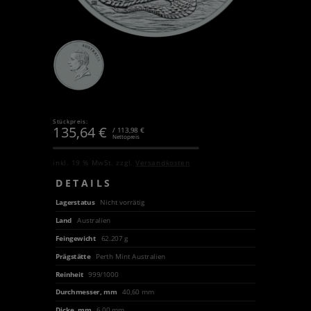
Stückpreis:
135,64
€
/ 113,98 €
Nettopreis
inkl. 19 % MwSt.
zzgl.
Versandkosten
DETAILS
Lagerstatus
Nicht vorrätig
Land
Australien
Feingewicht
62.207 g
Prägstätte
Perth Mint Australien
Reinheit
999/1000
Durchmesser, mm
40,60 mm
Dicke, mm
6,00 mm