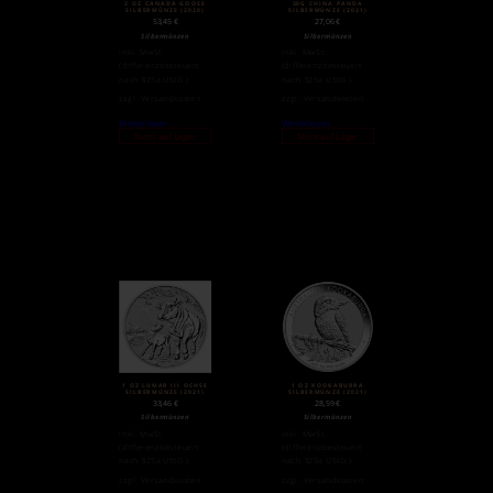
2 OZ CANADA GOOSE
30G CHINA PANDA
SILBERMÜNZE (2020)
SILBERMÜNZE (2021)
53,45
€
27,06
€
Silbermünzen
Silbermünzen
inkl. MwSt.
inkl. MwSt.
(differenzbesteuert
(differenzbesteuert
nach §25a UStG.)
nach §25a UStG.)
zzgl.
Versandkosten
zzgl.
Versandkosten
Weiterlesen
Weiterlesen
Nicht auf Lager
Nicht auf Lager
1 OZ LUNAR III OCHSE
1 OZ KOOKABURRA
SILBERMÜNZE (2021)
SILBERMÜNZE (2021)
33,46
€
28,59
€
Silbermünzen
Silbermünzen
inkl. MwSt.
inkl. MwSt.
(differenzbesteuert
(differenzbesteuert
nach §25a UStG.)
nach §25a UStG.)
zzgl.
Versandkosten
zzgl.
Versandkosten