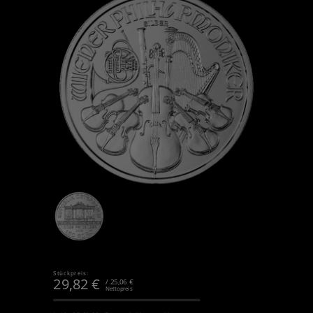
Stückpreis:
29,82
€
/ 25,06 €
Nettopreis