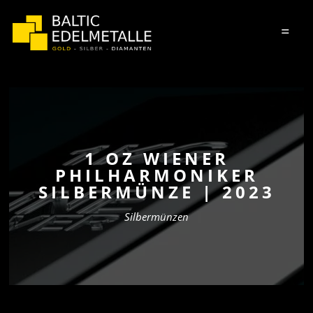
=
1 OZ WIENER
PHILHARMONIKER
SILBERMÜNZE | 2023
Silbermünzen