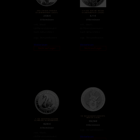
30G CHINA PANDA
1/4 OZ ARCHE NOAH
SILBERMÜNZE (2021)
SILBERMÜNZE (2020)
27,06
€
8,11
€
Silbermünzen
Silbermünzen
inkl. MwSt.
inkl. MwSt.
(differenzbesteuert
(differenzbesteuert
nach §25a UStG.)
nach §25a UStG.)
zzgl.
Versandkosten
zzgl.
Versandkosten
Weiterlesen
Weiterlesen
Nicht auf Lager
Nicht auf Lager
10 OZ QUEEN’S BEASTS
WHITE LION
1 OZ AUSTRALISCHER
SILBERMÜNZE (2021)
SCHWAN SILBERMÜNZE
332,94
€
2018
82,00
€
Silbermünzen
Silbermünzen
zzgl.
Versandkosten
inkl. MwSt.
(differenzbesteuert
Weiterlesen