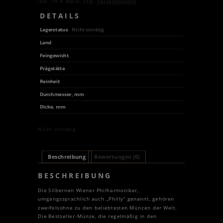
inkl. 19 % MwSt.
zzgl.
Versandkosten
DETAILS
Lagerstatus
Nicht vorrätig
Land
Feingewicht
Prägstätte
Reinheit
Durchmesser, mm
Dicke, mm
Nicht vorrätig
Beschreibung
Bewertungen (0)
BESCHREIBUNG
Die Silbernen Wiener Philharmoniker,
umgangssprachlich auch „Philly“ genannt, gehören
zweifelsohne zu den beliebtesten Münzen der Welt.
Die Bestseller-Münze, die regelmäßig in den