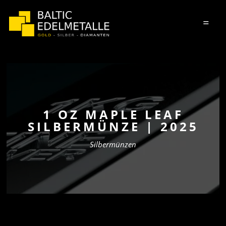
=
1 OZ MAPLE LEAF
SILBERMÜNZE | 2025
Silbermünzen