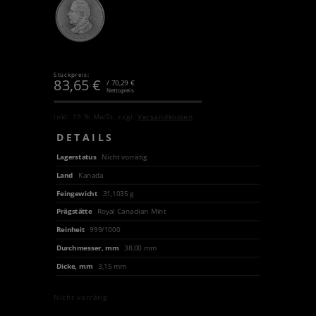
Stückpreis:
83,65
€
/ 70,29 €
Nettopreis
inkl. 19 % MwSt.
zzgl.
Versandkosten
DETAILS
Lagerstatus
Nicht vorrätig
Land
Kanada
Feingewicht
31,1035 g
Prägstätte
Royal Canadian Mint
Reinheit
999/1000
Durchmesser, mm
38,00 mm
Dicke, mm
3,15 mm
Nicht vorrätig