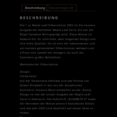
Beschreibung
Bewertungen (0)
BESCHREIBUNG
Die 1 oz Maple Leaf Silbermünze 2025 ist die neueste
Ausgabe der beliebten Maple Leaf-Serie, die von der
Royal Canadian Mint geprägt wird. Diese Münze ist
bekannt für ihr schlichtes, aber elegantes Design und
ihre hohe Qualität. Sie ist eine der bekanntesten und
am meisten gehandelten Silbermünzen weltweit und
erfreut sich sowohl bei Anlegern als auch bei
Sammlern großer Beliebtheit.
Merkmale der Silbermünze:
Design:
Vorderseite:
Auf der Vorderseite befindet sich das Porträt von
Queen Elizabeth II, das von der kanadischen
Künstlerin Susanna Blunt entworfen wurde. Dieses
Design ist seit der ersten Ausgabe der Maple Leaf-
Serie in Gebrauch. Die Aufschrift „ELIZABETH II“ sowie
der Nennwert der Münze (meist 5 Kanadische Dollar)
und das Jahr 2025 sind ebenfalls auf dieser Seite zu
finden.