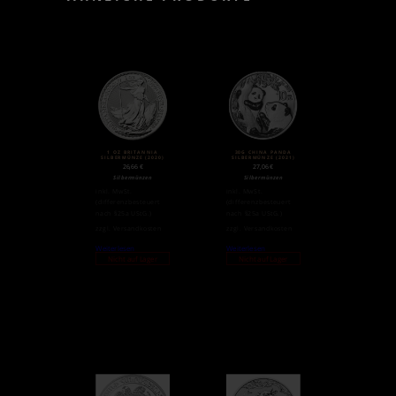
1 OZ BRITANNIA
30G CHINA PANDA
SILBERMÜNZE (2020)
SILBERMÜNZE (2021)
26,66
€
27,06
€
Silbermünzen
Silbermünzen
inkl. MwSt.
inkl. MwSt.
(differenzbesteuert
(differenzbesteuert
nach §25a UStG.)
nach §25a UStG.)
zzgl.
Versandkosten
zzgl.
Versandkosten
Weiterlesen
Weiterlesen
Nicht auf Lager
Nicht auf Lager