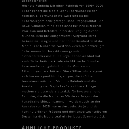
Besonderheiten:
Höchste Reinheit: Mit einer Reinheit von 9999/10000
Silber gehört die Maple Leaf Silbermünze zu den
reinsten Silbermünzen weltweit und ist bei
Silberanlegern sehr gefragt. Hohe Prägequalität: Die
Royal Canadian Mint ist bekannt für ihre exzellente
Präzision und Detailtreue bei der Prägung dieser
Münzen. Beliebte Anlagemünze: Aufgrund ihres
bekannten Designs und der hohen Reinheit wird die
Maple Leaf-Münze weltweit von vielen als bevorzugte
Silbermünze für Investitionen genutzt.
Sicherheitsmerkmale: Die Royal Canadian Mint hat
auch Sicherheitsmerkmale wie Mikroschrift und ein
Lasermarken eingeführt, um die Münzen vor
Fälschungen zu schützen. Diese Silbermünze eignet
sich hervorragend für diejenigen, die in Silber
investieren möchten. Die hohe Reinheit und die
Anerkennung der Maple Leaf als sichere Anlage
machen sie besonders attraktiv für Investoren und
Sammler, die die Maple Leaf-Serie verfolgen oder
kanadische Münzen sammeln, werden auch an der
Ausgabe von 2025 interessiert sein. Aufgrund der
kontinuierlichen Prägung und dem unverwechselbaren
Design ist die Maple Leaf ein beliebtes Sammlerstück.
ÄHNLICHE PRODUKTE