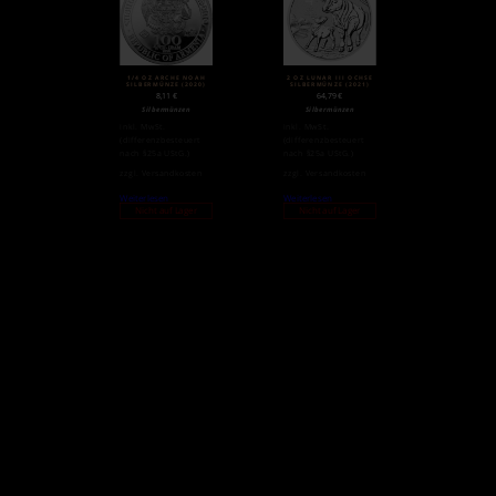
1/4 OZ ARCHE NOAH
2 OZ LUNAR III OCHSE
SILBERMÜNZE (2020)
SILBERMÜNZE (2021)
8,11
€
64,79
€
Silbermünzen
Silbermünzen
inkl. MwSt.
inkl. MwSt.
(differenzbesteuert
(differenzbesteuert
nach §25a UStG.)
nach §25a UStG.)
zzgl.
Versandkosten
zzgl.
Versandkosten
Weiterlesen
Weiterlesen
Nicht auf Lager
Nicht auf Lager