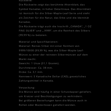
Rückseite:
Die Rückseite zeigt das berühmte Ahornblatt, das
Symbol Kanadas, in hoher Detailtreue. Das Ahornblatt
ist ikonisch für die Silber-Maple-Leaf-Serie und steht
als Zeichen für die Natur, das Erbe und die Identität
Kanadas.
Die Rückseite trägt auch die Inschrift „CANADA“, „1 OZ
FINE SILVER“ und „.9999“, um die Reinheit des Silbers
(99,99 %) zu betonen.
Material und Spezifikationen:
Material: Reines Silber mit einer Feinheit von
9999/10000 (99,99 %), was die Silber-Maple-Leaf-
Münze zu einer der reinsten Silbermünzen auf dem
Markt macht.
Gewicht: 1 Unze (31,1 Gramm).
Durchmesser: Ca. 38 mm.
Dicke: Ca. 3,1 mm.
Nennwert: 5 Kanadische Dollar (CAD), gesetzliches
Zahlungsmittel in Kanada.
Verpackung:
Die Münze wird häufig in einer Schutzkapsel geliefert,
um Kratzer und Beschädigungen zu verhindern.
Bei größeren Bestellungen kann die Münze auch in
Rollen oder Masterboxen geliefert werden.