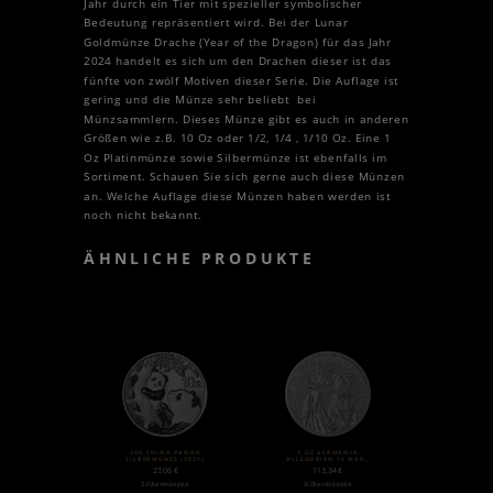
Jahr durch ein Tier mit spezieller symbolischer
Bedeutung repräsentiert wird. Bei der Lunar
Goldmünze Drache (Year of the Dragon) für das Jahr
2024 handelt es sich um den Drachen dieser ist das
fünfte von zwölf Motiven dieser Serie. Die Auflage ist
gering und die Münze sehr beliebt bei
Münzsammlern. Dieses Münze gibt es auch in anderen
Größen wie z.B. 10 Oz oder 1/2, 1/4 , 1/10 Oz. Eine 1
Oz Platinmünze sowie Silbermünze ist ebenfalls im
Sortiment. Schauen Sie sich gerne auch diese Münzen
an. Welche Auflage diese Münzen haben werden ist
noch nicht bekannt.
ÄHNLICHE PRODUKTE
30G CHINA PANDA
2 OZ GERMANIA
SILBERMÜNZE (2021)
ALLEGORIEN 10 MARK
SILBER (2019)
27,06
€
113,34
€
Silbermünzen
Silbermünzen