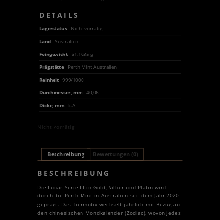
DETAILS
Lagerstatus
Nicht vorrätig
Land
Australien
Feingewicht
31,1035 g
Prägstätte
Perth Mint Australien
Reinheit
999/1000
Durchmesser, mm
40,06
Dicke, mm
k.A.
Nicht vorrätig
Beschreibung
Bewertungen (0)
BESCHREIBUNG
Die Lunar Serie III in Gold, Silber und Platin wird
durch die Perth Mint in Australien seit dem Jahr 2020
geprägt. Das Tiermotiv wechselt jährlich mit Bezug auf
den chinesischen Mondkalender (Zodiac), wovon jedes