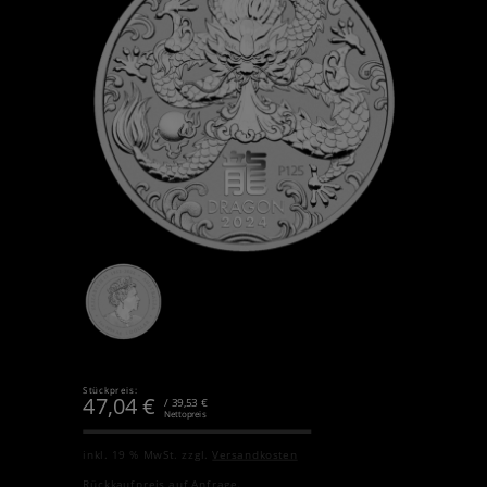
Stückpreis:
47,04
€
/ 39,53 €
Nettopreis
inkl. 19 % MwSt.
zzgl.
Versandkosten
Rückkaufpreis auf Anfrage.