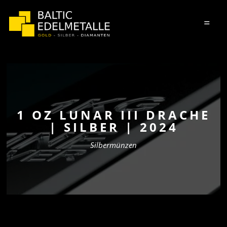
=
1 OZ LUNAR III DRACHE
| SILBER | 2024
Silbermünzen