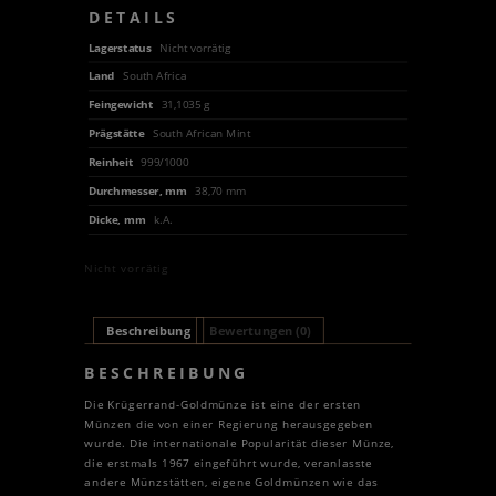
DETAILS
Lagerstatus
Nicht vorrätig
Land
South Africa
Feingewicht
31,1035 g
Prägstätte
South African Mint
Reinheit
999/1000
Durchmesser, mm
38,70 mm
Dicke, mm
k.A.
Nicht vorrätig
Beschreibung
Bewertungen (0)
BESCHREIBUNG
Die Krügerrand-Goldmünze ist eine der ersten
Münzen die von einer Regierung herausgegeben
wurde. Die internationale Popularität dieser Münze,
die erstmals 1967 eingeführt wurde, veranlasste
andere Münzstätten, eigene Goldmünzen wie das