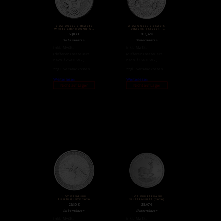
2 OZ QUEEN’S BEASTS
2 OZ QUEEN’S BEASTS
WHITE GREYHOUND OF
DRACHE | SILBER |
RICHMOND
2017
60,03
€
202,32
€
SILBERMÜNZE (2021)
Silbermünzen
Silbermünzen
inkl. MwSt.
inkl. MwSt.
(differenzbesteuert
(differenzbesteuert
nach §25a UStG.)
nach §25a UStG.)
zzgl.
Versandkosten
zzgl.
Versandkosten
Weiterlesen
Weiterlesen
Nicht auf Lager
Nicht auf Lager
1 OZ KÄNGURU
1 OZ KRÜGERRAND
SILBERMÜNZE 2020
SILBERMÜNZE (2020)
26,50
€
25,07
€
Silbermünzen
Silbermünzen
inkl. MwSt.
inkl. MwSt.