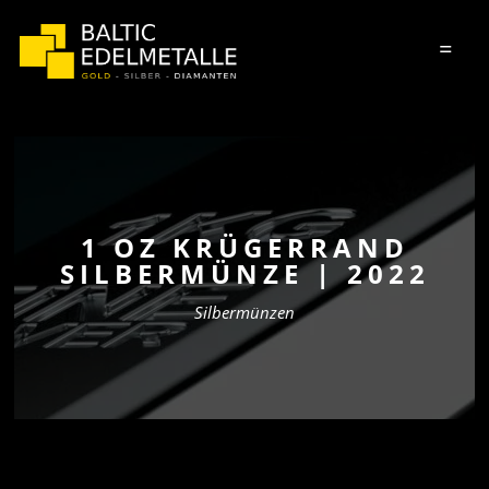
=
1 OZ KRÜGERRAND
SILBERMÜNZE | 2022
Silbermünzen