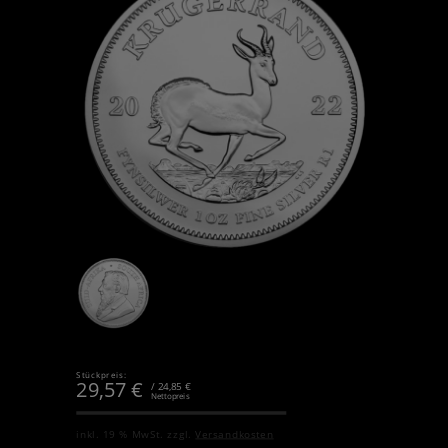
Stückpreis:
29,57
€
/ 24,85 €
Nettopreis
inkl. 19 % MwSt.
zzgl.
Versandkosten