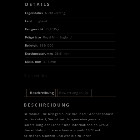
DETAILS
Lagerstatus
Nicht vorrätig
Land
England
Feingewicht
31,1035 g
Prägstätte
Royal Mint England
Reinheit
999/1000
Durchmesser, mm
38,61 mm
Dicke, mm
3,15 mm
Nicht vorrätig
Beschreibung
Bewertungen (0)
BESCHREIBUNG
Britannia: Die Kriegerin, die die Insel Großbritannien
repräsentiert, Sie ist seit langem eine genaue
Darstellung der Einheit und internationalen Größe
dieser Nation. Sie erschien erstmals 1672 auf
britischen Münzen und war bis zu ihrer