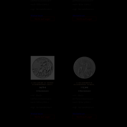
(differenzbesteuert
(differenzbesteuert
nach §25a UStG.)
nach §25a UStG.)
zzgl.
Versandkosten
zzgl.
Versandkosten
Weiterlesen
Weiterlesen
Nicht auf Lager
Nicht auf Lager
2 OZ LUNAR III OCHSE
2 OZ GERMANIA
SILBERMÜNZE (2021)
ALLEGORIEN 10 MARK
SILBER (2019)
64,79
€
113,34
€
Silbermünzen
Silbermünzen
inkl. MwSt.
inkl. MwSt.
(differenzbesteuert
(differenzbesteuert
nach §25a UStG.)
nach §25a UStG.)
zzgl.
Versandkosten
zzgl.
Versandkosten
Weiterlesen
Weiterlesen
Nicht auf Lager
Nicht auf Lager