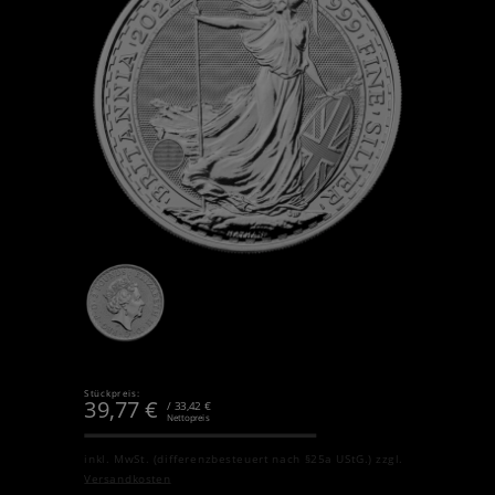
Stückpreis:
39,77
€
/ 33,42 €
Nettopreis
inkl. MwSt. (differenzbesteuert nach §25a UStG.)
zzgl.
Versandkosten