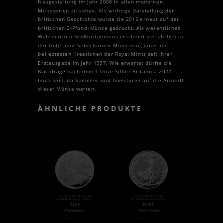
Neugestaltung im Jahr 2008 in allen modernen
Münzserien zu sehen. Als wichtige Darstellung der
britischen Geschichte wurde sie 2015 erneut auf der
britischen 2-Pfund-Münze gedruckt.
Als wesentliches
Wahrzeichen Großbritanniens erscheint sie jährlich in
der Gold- und Silberbarren-Münzserie, einer der
beliebtesten Kreationen der Royal Mints seit ihrer
Erstausgabe im Jahr 1997. Wie erwartet dürfte die
Nachfrage nach dem 1 Unze Silber Britannia 2022
hoch sein, da Sammler und Investoren auf die Ankunft
dieser Münze warten.
ÄHNLICHE PRODUKTE
1/4 OZ ARCHE NOAH
1 OZ BRITANNIA
SILBERMÜNZE (2021)
SILBERMÜNZE (2021)
9,28
€
25,19
€
Silbermünzen
Silbermünzen
inkl. MwSt.
inkl. MwSt.