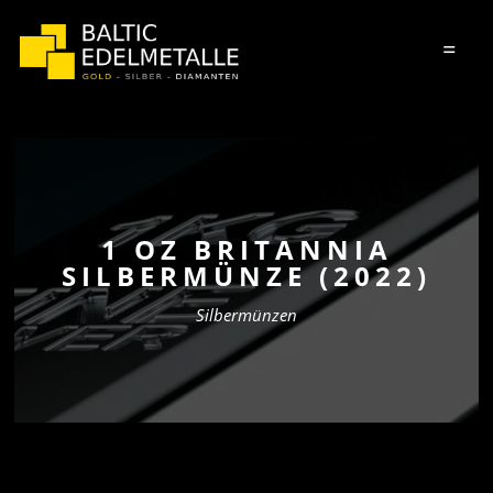
=
1 OZ BRITANNIA
SILBERMÜNZE (2022)
Silbermünzen