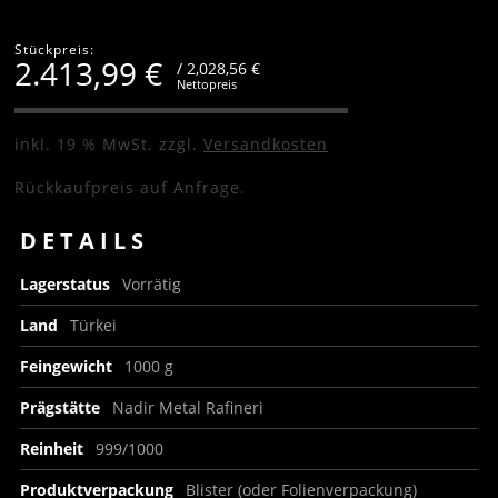
Stückpreis:
2.413,99
€
/ 2,028,56 €
Nettopreis
inkl. 19 % MwSt.
zzgl.
Versandkosten
Rückkaufpreis auf Anfrage.
DETAILS
Lagerstatus
Vorrätig
Land
Türkei
Feingewicht
1000 g
Prägstätte
Nadir Metal Rafineri
Reinheit
999/1000
Produktverpackung
Blister (oder Folienverpackung)