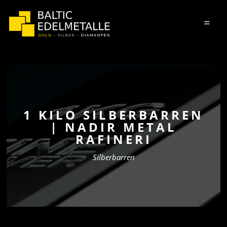
=
1 KILO SILBERBARREN
| NADIR METAL
RAFINERI
Silberbarren