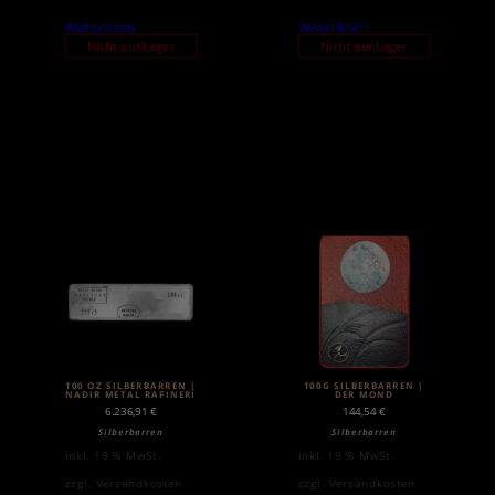
Weiterlesen
Weiterlesen
Nicht auf Lager
Nicht auf Lager
100 OZ SILBERBARREN |
100G SILBERBARREN |
NADIR METAL RAFINERI
DER MOND
6.236,91
€
144,54
€
Silberbarren
Silberbarren
inkl. 19 % MwSt.
inkl. 19 % MwSt.
zzgl.
Versandkosten
zzgl.
Versandkosten