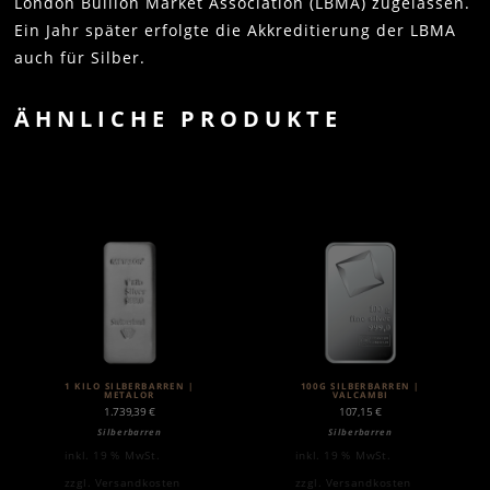
London Bullion Market Association (LBMA) zugelassen.
Ein Jahr später erfolgte die Akkreditierung der LBMA
auch für Silber.
ÄHNLICHE PRODUKTE
1 KILO SILBERBARREN |
100G SILBERBARREN |
METALOR
VALCAMBI
1.739,39
€
107,15
€
Silberbarren
Silberbarren
inkl. 19 % MwSt.
inkl. 19 % MwSt.
zzgl.
Versandkosten
zzgl.
Versandkosten