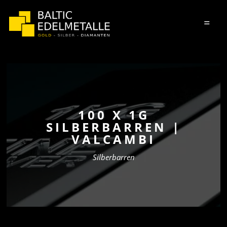
=
100 X 1G
SILBERBARREN |
VALCAMBI
Silberbarren