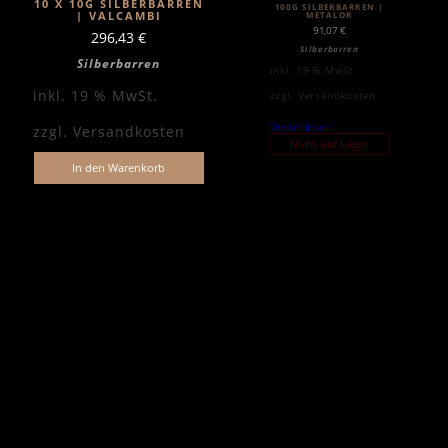
10 X 10G SILBERBARREN
100G SILBERBARREN |
| VALCAMBI
METALOR
91,07
€
296,43
€
Silberbarren
Silberbarren
inkl. 19 % MwSt.
inkl. 19 % MwSt.
zzgl.
Versandkosten
Weiterlesen
zzgl.
Versandkosten
Nicht auf Lager
In den Warenkorb