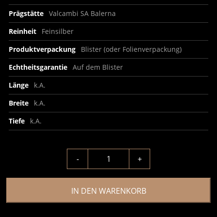
Prägstätte
Valcambi SA Balerna
Reinheit
Feinsilber
Produktverpackung
Blister (oder Folienverpackung)
Echtheitsgarantie
Auf dem Blister
Länge
k.A.
Breite
k.A.
Tiefe
k.A.
-
+
IN DEN WARENKORB