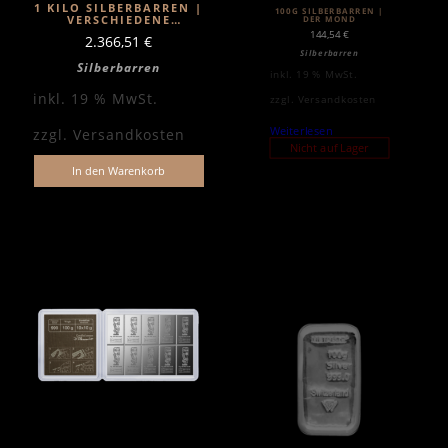
1 KILO SILBERBARREN |
100G SILBERBARREN |
VERSCHIEDENE
DER MOND
HERSTELLER
144,54
€
2.366,51
€
Silberbarren
Silberbarren
inkl. 19 % MwSt.
inkl. 19 % MwSt.
zzgl.
Versandkosten
Weiterlesen
zzgl.
Versandkosten
Nicht auf Lager
In den Warenkorb