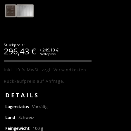
Stückpreis:
296,43
€
/ 249,10 €
Nettopreis
inkl. 19 % MwSt.
zzgl.
Versandkosten
Rückkaufpreis auf Anfrage.
DETAILS
Lagerstatus
Vorrätig
Land
Schweiz
Feingewicht
100 g