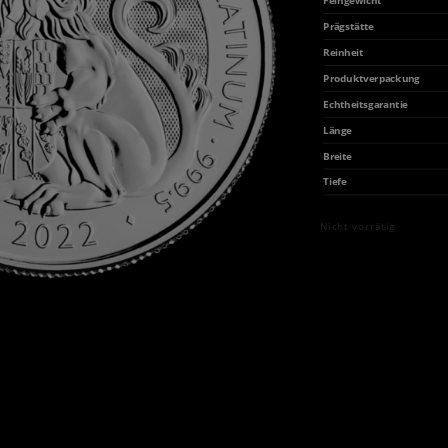
Feingewicht
Prägstätte
Reinheit
Produktverpackung
Echtheitsgarantie
Länge
Breite
Tiefe
Nicht vorrätig