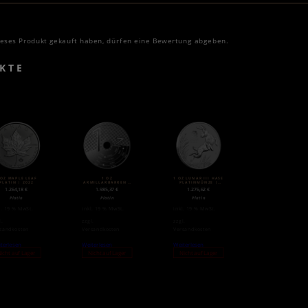
.
eses Produkt gekauft haben, dürfen eine Bewertung abgeben.
KTE
 OZ MAPLE LEAF
1 OZ
1 OZ LUNAR III HASE
PLATIN | 2022
ARMILLARBARREN |
PLATINMÜNZE |
PLATIN | VALCAMBI
2023
1.264,18
€
1.985,37
€
1.276,62
€
Platin
Platin
Platin
l. 19 % MwSt.
inkl. 19 % MwSt.
inkl. 19 % MwSt.
l.
zzgl.
zzgl.
sandkosten
Versandkosten
Versandkosten
terlesen
Weiterlesen
Weiterlesen
icht auf Lager
Nicht auf Lager
Nicht auf Lager