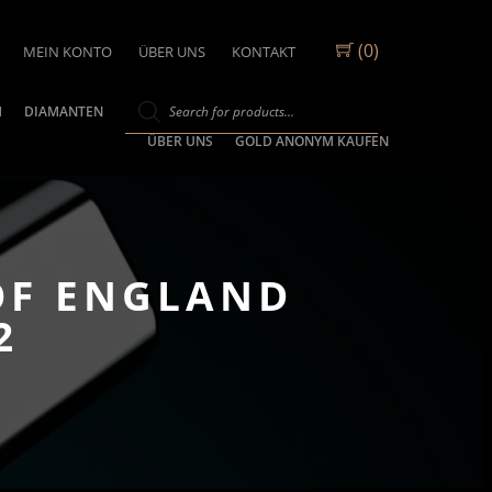
(0)
MEIN KONTO
ÜBER UNS
KONTAKT
M
DIAMANTEN
ÜBER UNS
GOLD ANONYM KAUFEN
 OF ENGLAND
2