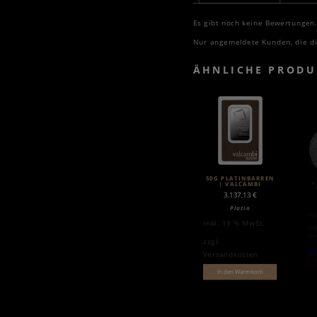
Es gibt noch keine Bewertungen
Nur angemeldete Kunden, die di
ÄHNLICHE PRODU
50G PLATINBARREN
| VALCAMBI
1
3.137,13
€
Platin
ink
inkl. 19 % MwSt.
zzg
Ver
zzgl.
Wei
Versandkosten
N
In den Warenkorb