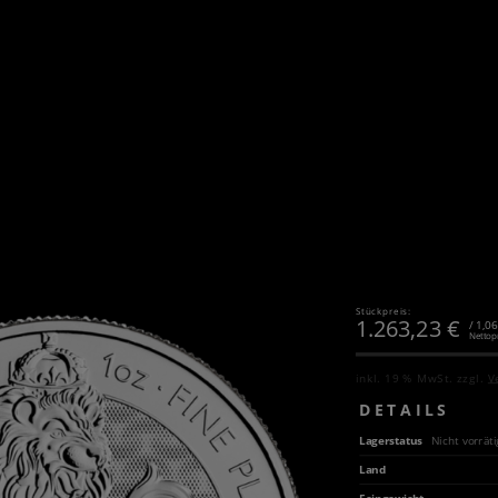
Stückpreis:
1.263,23
€
/ 1,0
Nettop
inkl. 19 % MwSt.
zzgl.
V
DETAILS
Lagerstatus
Nicht vorräti
Land