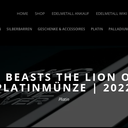
HOME
SHOP
EDELMETALL ANKAUF
EDELMETALL WIKI
N
SILBERBARREN
GESCHENKE & ACCESSOIRES
PLATIN
PALLADIU
 BEASTS THE LION
PLATINMÜNZE | 202
Platin