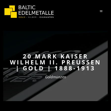
=
20 MARK KAISER
WILHELM II. PREUSSEN |
GOLD | 1888-1913
Goldmünzen