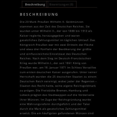
Beschreibung
Bewertungen (0)
BESCHREIBUNG
Die 20 Mark Preußen Wilhelm II. Goldmünzen
stammen aus der Zeit des Deutschen Reiches. Sie
wurden unter Wilhelm II., der von 1888 bis 1913 als
Kaiser regierte, herausgegeben und waren
gesetzliches Zahlungsmittel im täglichen Umlauf. Das
Königreich Preußen war mit zwei Dritteln der Fläche
und etwa drei Fünfteln der Bevölkerung der größte
und einflussreichste Einzelstaat des Deutschen
Reiches. Nach dem Sieg im Deutsch-Französischen
Krieg wurde Wilhelm I., der seit 1861 König von
Preußen war, am 18. Januar 1871 im Schloss Versailles
zum ersten deutschen Kaiser ausgerufen. Unter seiner
Herrschaft wurden die 25 deutschen Staaten zu einem
Deutschen Reich vereinigt, wobei jeder der Regenten –
Staaten das Recht hatte, seine eigene Reichsgoldmark
zu prägen. Die Freistädte Bremen, Hamburg und
Lübeck prägten das Stadtwappen auf die Vorderseite
ihrer Münzen. Im Zuge der Reichsgründung wurde
eine Währungsreform durchgeführt und der Taler
durch die Mark als gesetzliches Zahlungsmittel
ersetzt. Die am häufigsten gefundenen Münzen sind