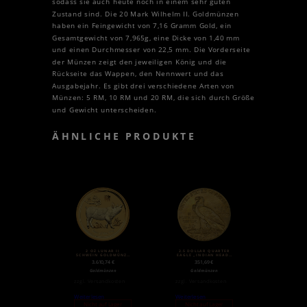
sodass sie auch heute noch in einem sehr guten
Zustand sind. Die 20 Mark Wilhelm II. Goldmünzen
haben ein Feingewicht von 7,16 Gramm Gold, ein
Gesamtgewicht von 7,965g, eine Dicke von 1,40 mm
und einen Durchmesser von 22,5 mm. Die Vorderseite
der Münzen zeigt den jeweiligen König und die
Rückseite das Wappen, den Nennwert und das
Ausgabejahr. Es gibt drei verschiedene Arten von
Münzen: 5 RM, 10 RM und 20 RM, die sich durch Größe
und Gewicht unterscheiden.
ÄHNLICHE PRODUKTE
2 OZ LUNAR II
2.5 DOLLAR QUARTER
SCHWEIN GOLDMÜNZE
EAGLE „INDIAN HEAD“
(2019)
| GOLD | 1908-1929
3.610,74
€
351,69
€
Goldmünzen
Goldmünzen
zzgl.
Versandkosten
zzgl.
Versandkosten
Weiterlesen
Weiterlesen
Nicht auf Lager
Nicht auf Lager