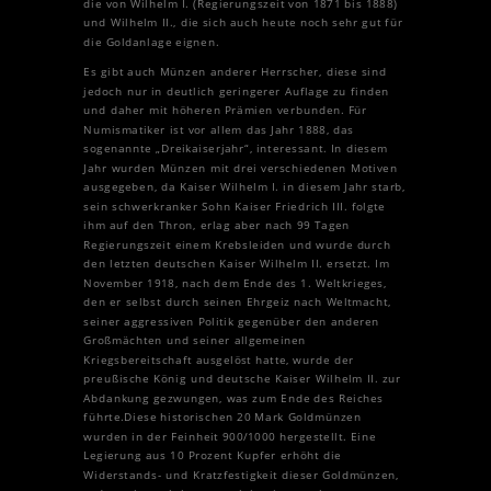
die von Wilhelm I. (Regierungszeit von 1871 bis 1888)
und Wilhelm II., die sich auch heute noch sehr gut für
die Goldanlage eignen.
Es gibt auch Münzen anderer Herrscher, diese sind
jedoch nur in deutlich geringerer Auflage zu finden
und daher mit höheren Prämien verbunden. Für
Numismatiker ist vor allem das Jahr 1888, das
sogenannte „Dreikaiserjahr“, interessant. In diesem
Jahr wurden Münzen mit drei verschiedenen Motiven
ausgegeben, da Kaiser Wilhelm I. in diesem Jahr starb,
sein schwerkranker Sohn Kaiser Friedrich III. folgte
ihm auf den Thron, erlag aber nach 99 Tagen
Regierungszeit einem Krebsleiden und wurde durch
den letzten deutschen Kaiser Wilhelm II. ersetzt. Im
November 1918, nach dem Ende des 1. Weltkrieges,
den er selbst durch seinen Ehrgeiz nach Weltmacht,
seiner aggressiven Politik gegenüber den anderen
Großmächten und seiner allgemeinen
Kriegsbereitschaft ausgelöst hatte, wurde der
preußische König und deutsche Kaiser Wilhelm II. zur
Abdankung gezwungen, was zum Ende des Reiches
führte.Diese historischen 20 Mark Goldmünzen
wurden in der Feinheit 900/1000 hergestellt. Eine
Legierung aus 10 Prozent Kupfer erhöht die
Widerstands- und Kratzfestigkeit dieser Goldmünzen,