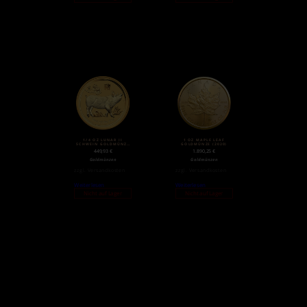
1/4 OZ LUNAR II
1 OZ MAPLE LEAF
SCHWEIN GOLDMÜNZE
GOLDMÜNZE (2020)
(2019)
449,93
€
1.890,25
€
Goldmünzen
Goldmünzen
zzgl.
Versandkosten
zzgl.
Versandkosten
Weiterlesen
Weiterlesen
Nicht auf Lager
Nicht auf Lager