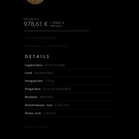
Stückpreis:
978,61
€
/ 978,61 €
Nettopreis
zzgl.
Versandkosten
Rückkaufpreis auf Anfrage
DETAILS
Lagerstatus
Nicht vorrätig
Land
Deutschland
Feingewicht
7,16 g
Prägstätte
Prussian State Mint
Reinheit
900/1000
Durchmesser, mm
22,50 mm
Dicke, mm
1,40 mm
Nicht vorrätig