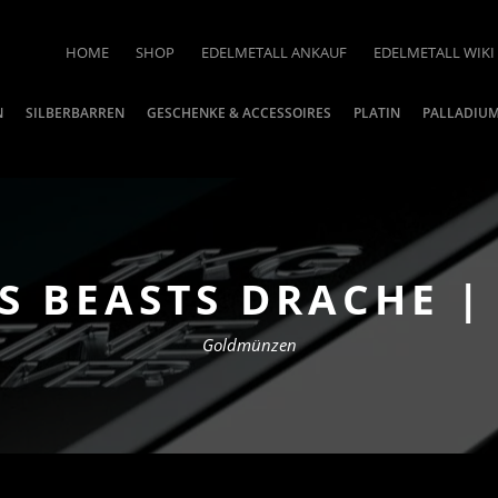
HOME
SHOP
EDELMETALL ANKAUF
EDELMETALL WIKI
N
SILBERBARREN
GESCHENKE & ACCESSOIRES
PLATIN
PALLADIU
S BEASTS DRACHE |
Goldmünzen