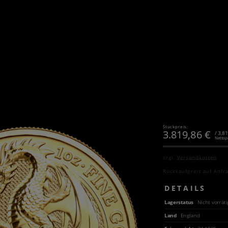
Stückpreis:
3.819,86
€
/ 3,8
Nettop
zzgl.
Versandkosten
Rückkaufpreis auf Anfr
DETAILS
Lagerstatus
Nicht vorräti
Land
England