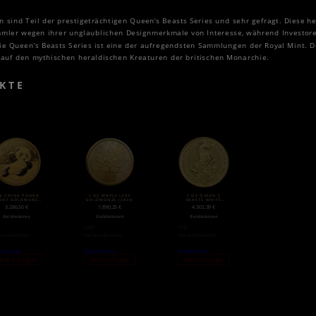
sind Teil der prestigeträchtigen Queen’s Beasts Series und sehr gefragt.
Diese h
ammler wegen ihrer unglaublichen Designmerkmale von Interesse, während Investore
e Queen’s Beasts Series ist eine der aufregendsten Sammlungen der Royal Mint. Di
 auf den mythischen heraldischen Kreaturen der britischen Monarchie.
KTE
G CHINA PANDA
1 OZ MAPLE LEAF
1 OZ QUEEN’S
OOF GOLDMÜNZE
GOLDMÜNZE (2020)
BEASTS WHITE
(2020)
HORSE OF HANOVER
3.286,50
€
1.890,25
€
4.302,39
€
GOLDMÜNZE (2020)
Goldmünzen
Goldmünzen
Goldmünzen
l.
zzgl.
zzgl.
sandkosten
Versandkosten
Versandkosten
terlesen
Weiterlesen
Weiterlesen
icht auf Lager
Nicht auf Lager
Nicht auf Lager