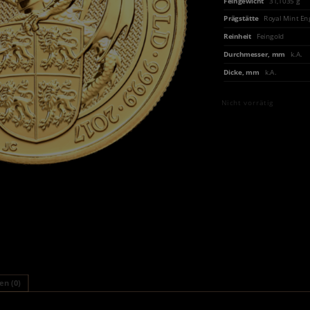
Feingewicht
31,1035 g
Prägstätte
Royal Mint En
Reinheit
Feingold
Durchmesser, mm
k.A.
Dicke, mm
k.A.
Nicht vorrätig
n (0)