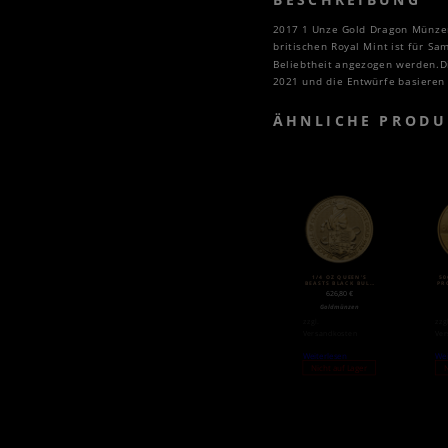
BESCHREIBUNG
2017 1 Unze Gold Dragon Münzen 
britischen Royal Mint ist für S
Beliebtheit angezogen werden.Di
2021 und die Entwürfe basieren
ÄHNLICHE PRODU
1/4 OZ QUEEN’S
50
BEASTS BLACK BULL
PR
GOLDMÜNZE (2018)
626,80
€
Goldmünzen
zzgl.
zzg
Versandkosten
Ver
Weiterlesen
Wei
Nicht auf Lager
N