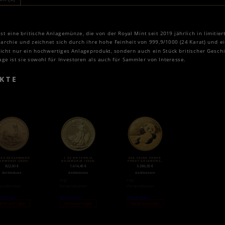
t eine britische Anlagemünze, die von der Royal Mint seit 2019 jährlich in limitiert
archie und zeichnet sich durch ihre hohe Feinheit von 999,9/1000 (24 Karat) und ei
icht nur ein hochwertiges Anlageprodukt, sondern auch ein Stück britischer Gesc
ge ist sie sowohl für Investoren als auch für Sammler von Interesse.
KTE
2 OZ KRÜGERRAND
1 OZ BRITANNIA
50G CHINA PANDA
LDMÜNZE (2020)
GOLDMÜNZE (2020)
PROOF GOLDMÜNZE
(2020)
822,30
€
1.614,40
€
3.286,50
€
Goldmünzen
Goldmünzen
Goldmünzen
l.
zzgl.
zzgl.
sandkosten
Versandkosten
Versandkosten
terlesen
Weiterlesen
Weiterlesen
icht auf Lager
Nicht auf Lager
Nicht auf Lager