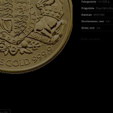
Feingewicht
31,1035 g
Prägstätte
Royal Mint En
Reinheit
999/1000
Durchmesser, mm
k.A.
Dicke, mm
k.A.
Nicht vorrätig
n (0)