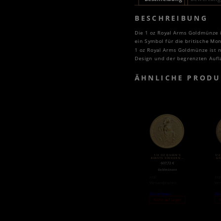
BESCHREIBUNG
Die 1 oz Royal Arms Goldmünze is
ein Symbol für die britische Mon
1 oz Royal Arms Goldmünze ist n
Design und der begrenzten Aufla
ÄHNLICHE PRODU
1/4 OZ QUEEN’S
1/
BEASTS EINHORN |
GO
GOLD | 2018
607,72
€
Goldmünzen
zzgl.
zzg
Versandkosten
Ver
Weiterlesen
Wei
Nicht auf Lager
N