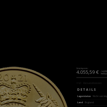
Stückpreis:
4.055,59
€
/ 4,0
Nettop
zzgl.
Versandkosten
DETAILS
Lagerstatus
Nicht vorräti
Land
England