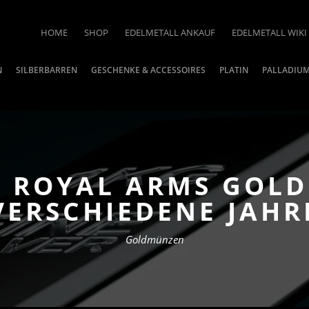
HOME
SHOP
EDELMETALL ANKAUF
EDELMETALL WIKI
N
SILBERBARREN
GESCHENKE & ACCESSOIRES
PLATIN
PALLADIU
E ROYAL ARMS GOL
VERSCHIEDENE JAHR
Goldmünzen