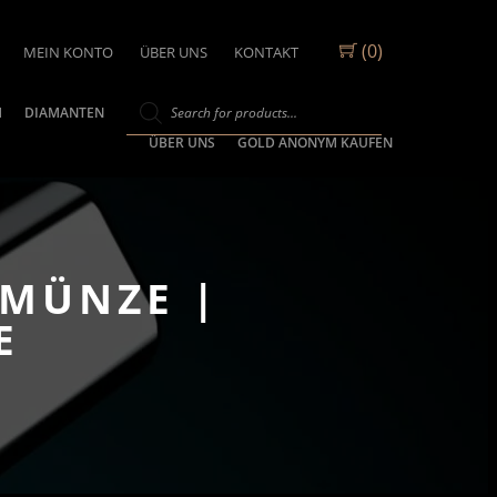
(0)
MEIN KONTO
ÜBER UNS
KONTAKT
M
DIAMANTEN
ÜBER UNS
GOLD ANONYM KAUFEN
DMÜNZE |
E