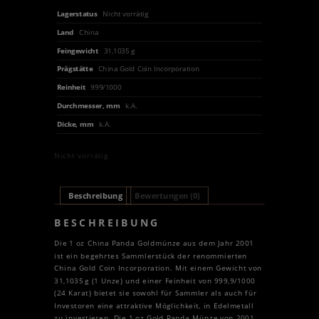
Lagerstatus
Nicht vorrätig
Land
China
Feingewicht
31,1035 g
Prägstätte
China Gold Coin Incorporation
Reinheit
999/1000
Durchmesser, mm
k.A.
Dicke, mm
k.A.
Nicht vorrätig
Beschreibung
Bewertungen (0)
BESCHREIBUNG
Die 1 oz China Panda Goldmünze aus dem Jahr 2001
ist ein begehrtes Sammlerstück der renommierten
China Gold Coin Incorporation. Mit einem Gewicht von
31,1035 g (1 Unze) und einer Feinheit von 999,9/1000
(24 Karat) bietet sie sowohl für Sammler als auch für
Investoren eine attraktive Möglichkeit, in Edelmetall
zu investieren. Die 1 oz Gold Panda Münze von 2001