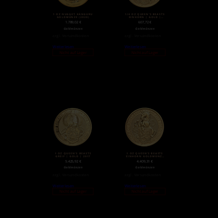
1 OZ NUGGET KÄNGURU
1/4 OZ QUEEN’S BEASTS
GOLDMÜNZE (2020)
EINHORN | GOLD |
2018
1.789,02
€
607,72
€
Goldmünzen
Goldmünzen
zzgl.
Versandkosten
zzgl.
Versandkosten
Weiterlesen
Weiterlesen
Nicht auf Lager
Nicht auf Lager
1 OZ QUEEN’S BEASTS
1 OZ QUEEN’S BEASTS
GREIF | GOLD | 2017
EINHORN GOLDMÜNZE
(2018)
5.425,92
€
4.409,31
€
Goldmünzen
Goldmünzen
zzgl.
Versandkosten
zzgl.
Versandkosten
Weiterlesen
Weiterlesen
Nicht auf Lager
Nicht auf Lager