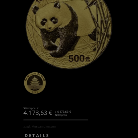
Stückpreis:
4.173,63
€
/ 4,173,63 €
Nettopreis
zzgl.
Versandkosten
DETAILS