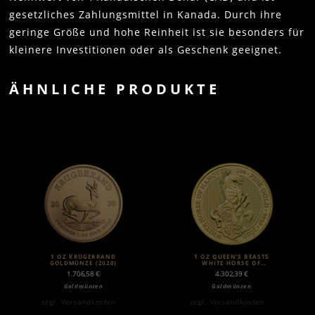
gesetzliches Zahlungsmittel in Kanada. Durch ihre
geringe Größe und hohe Reinheit ist sie besonders für
kleinere Investitionen oder als Geschenk geeignet.
ÄHNLICHE PRODUKTE
1 OZ KRÜGERRAND
1 OZ QUEEN’S BEASTS
GOLDMÜNZE (2020)
WHITE HORSE OF
HANOVER GOLDMÜNZE
1.706,58
€
4.302,39
€
(2020)
Goldmünzen
Goldmünzen
zzgl.
Versandkosten
zzgl.
Versandkosten