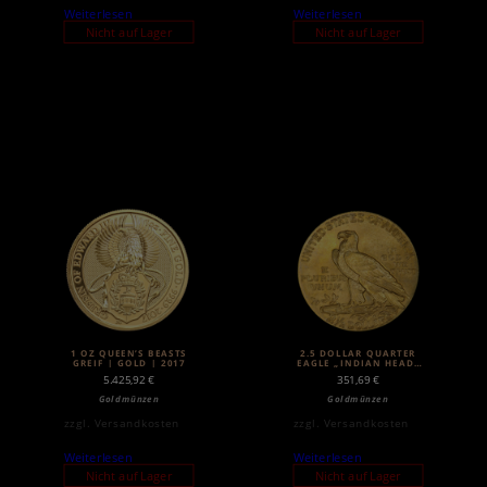
Weiterlesen
Weiterlesen
Nicht auf Lager
Nicht auf Lager
1 OZ QUEEN’S BEASTS
2.5 DOLLAR QUARTER
GREIF | GOLD | 2017
EAGLE „INDIAN HEAD“
| GOLD | 1908-1929
5.425,92
€
351,69
€
Goldmünzen
Goldmünzen
zzgl.
Versandkosten
zzgl.
Versandkosten
Weiterlesen
Weiterlesen
Nicht auf Lager
Nicht auf Lager