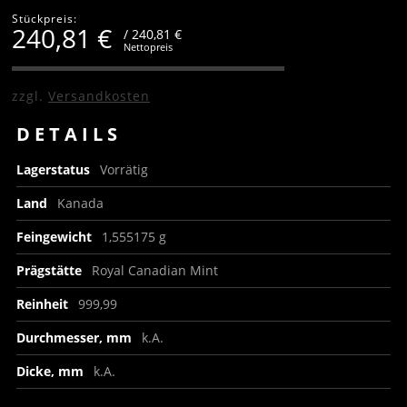
Stückpreis:
240,81
€
/ 240,81 €
Nettopreis
zzgl.
Versandkosten
DETAILS
Lagerstatus
Vorrätig
Land
Kanada
Feingewicht
1,555175 g
Prägstätte
Royal Canadian Mint
Reinheit
999,99
Durchmesser, mm
k.A.
Dicke, mm
k.A.