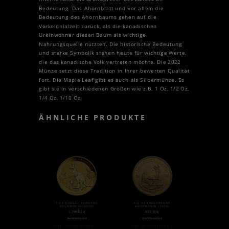
Bedeutung. Das Ahornblatt und vor allem die
Bedeutung des Ahornbaums gehen auf die
Vorkolonialzeit zurück, als die kanadischen
Ureinwohner diesen Baum als wichtige
Nahrungsquelle nutzten. Die historische Bedeutung
und starke Symbolik stehen heute für wichtige Werte,
die das kanadische Volk vertreten möchte. Die 2022
Münze setzt diese Tradition in Ihrer bewerten Qualität
fort. Die Maple Leaf gibt es auch als Silbermünze. Es
gibt sie in verschiedenen Größen wie z.B. 1 Oz, 1/2 Oz,
1/4 Oz, 1/10 Oz
ÄHNLICHE PRODUKTE
1 OZ NUGGET KÄNGURU
1/2 OZ KRÜGERRAND
GOLDMÜNZE (2020)
GOLDMÜNZE (2020)
1.789,02
€
822,30
€
Goldmünzen
Goldmünzen
zzgl.
Versandkosten
zzgl.
Versandkosten