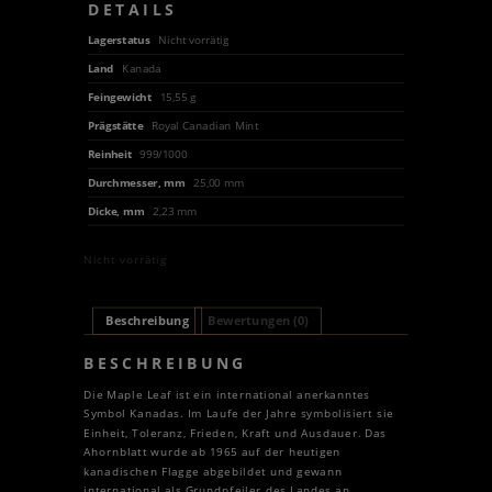
DETAILS
Lagerstatus
Nicht vorrätig
Land
Kanada
Feingewicht
15,55 g
Prägstätte
Royal Canadian Mint
Reinheit
999/1000
Durchmesser, mm
25,00 mm
Dicke, mm
2,23 mm
Nicht vorrätig
Beschreibung
Bewertungen (0)
BESCHREIBUNG
Die Maple Leaf ist ein international anerkanntes
Symbol Kanadas. Im Laufe der Jahre symbolisiert sie
Einheit, Toleranz, Frieden, Kraft und Ausdauer. Das
Ahornblatt wurde ab 1965 auf der heutigen
kanadischen Flagge abgebildet und gewann
international als Grundpfeiler des Landes an