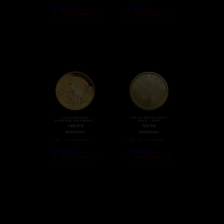
Weiterlesen
Weiterlesen
Nicht auf Lager
Nicht auf Lager
1/2 OZ NUGGET
1/20 OZ MAPLE LEAF |
KÄNGURU GOLDMÜNZE
GOLD | 2020
(2020)
1.495,37
€
122,15
€
Goldmünzen
Goldmünzen
zzgl.
Versandkosten
zzgl.
Versandkosten
Weiterlesen
Weiterlesen
Nicht auf Lager
Nicht auf Lager