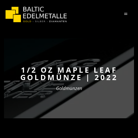
=
1/2 OZ MAPLE LEAF
GOLDMÜNZE | 2022
Goldmünzen