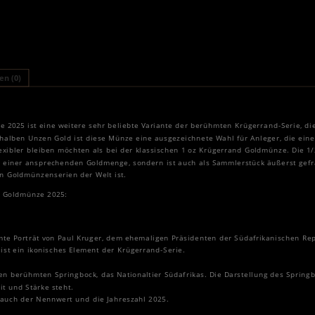
n (0)
 2025 ist eine weitere sehr beliebte Variante der berühmten Krügerrand-Serie, di
halben Unzen Gold ist diese Münze eine ausgezeichnete Wahl für Anleger, die ei
exibler bleiben möchten als bei der klassischen 1 oz Krügerrand Goldmünze. Die 
il einer ansprechenden Goldmenge, sondern ist auch als Sammlerstück äußerst gefrag
n Goldmünzenserien der Welt ist.
d Goldmünze 2025:
mte Porträt von Paul Kruger, dem ehemaligen Präsidenten der Südafrikanischen Re
ist ein ikonisches Element der Krügerrand-Serie.
en berühmten Springbock, das Nationaltier Südafrikas. Die Darstellung des Springb
it und Stärke steht.
 auch der Nennwert und die Jahreszahl 2025.