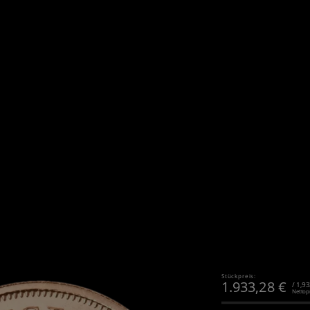
Stückpreis:
1.933,28
€
/ 1,9
Nettop