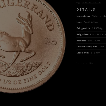
zzgl.
Versandkosten
DETAILS
Lagerstatus
Nicht vorräti
Land
South Africa
Feingewicht
15.5518 g
Prägstätte
Rand Refinery
Reinheit
916.7/1000
Durchmesser, mm
27,0
Dicke, mm
2,15 mm
Nicht vorrätig