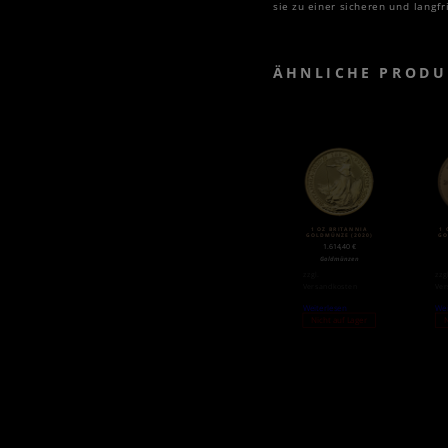
sie zu einer sicheren und langfr
ÄHNLICHE PRODU
1 OZ BRITANNIA
1 
GOLDMÜNZE (2020)
GO
1.614,40
€
Goldmünzen
zzgl.
zzg
Versandkosten
Ver
Weiterlesen
Wei
Nicht auf Lager
N