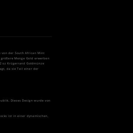
e von der South African Mint
ne größere Menge Gold erwerben
1/2 oz Krügerrand Goldmünze
t, da sie Teil einer der
publik. Dieses Design wurde von
ocks ist in einer dynamischen,