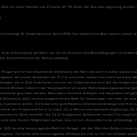
 Gold mit einer Feinheit von 22 Karat (91,7% Gold). Der Rest der Legierung besteh
.
e beträgt 20 Südafrikanische Rand (ZAR). Der tatsächliche Wert basiert jedoch a
 einer Schutzkapsel geliefert, um sie vor Kratzern und Beschädigungen zu bewahre
, das die Authentizität der Münze bestätigt.
 Krügerrand ist die bekannteste Goldmünze der Welt und wird in vielen Ländern al
dgehalt: Mit einem Goldanteil von 91,7 % und einer halben Unze Gold hat diese 
r Anleger, die in Gold investieren und von der Stabilität und dem Ruf des Krügerran
rrand-Münzen haben in der Vergangenheit ein gutes Wertsteigerungspotenzial geze
mlerstücke geschätzt werden. Besonders limitierte Auflagen und besondere Jahrgä
nd Goldmünze 2025 ist eine ausgezeichnete Wahl für Goldanleger, die mehr als ein
e investieren wollen. Sie bietet eine gute Balance zwischen Goldmenge und Preis u
ammler der Krügerrand-Serie ist diese 1/2 oz Münze eine wertvolle Ergänzung. Sie is
Sammler ein Muss darstellt. Die 1/2 oz Krügerrand Goldmünze ist auch für langfristi
nd eine flexible Möglichkeit suchen, dies zu tun, ohne sofort eine vollständige 1
e 2025 ist eine herausragende Wahl für Anleger, die den Wert des Goldes nutzen 
nzugehen. Sie bietet eine hervorragende Goldqualität und ist Teil der weltweit ane