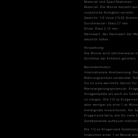
Material und Spezifikationen:
Material: Die Münze besteht aus
zusätzliche Festigkeit verleiht.
Gewicht: 1/2 Unze (15,55 Gramm)
Durchmesser: Etwa 27 mm.
Dicke: Etwa 2,15 mm.
Nennwert: Der Nennwert der Münz
deutlich höher.
Verpackung:
Die Münze wird üblicherweise in
Zertifikat der Echtheit geliefert
Besonderheiten:
Internationale Anerkennung: Der
Währungseinheit verwendet. Gol
Sie ist eine wertvolle Option fü
Wertsteigerungspotenzial: Krüge
Anlageobjekte als auch als Sam
zu steigen. Die 1/2 oz Krügerra
aber weniger als eine 1 oz Münz
mittelgroße Investitionen. Für S
Krügerrand-Serie, die für viele 
Goldbestände aufbauen möchten u
Die 1/2 oz Krügerrand Goldmünz
Investition einer 1 oz Münze ei