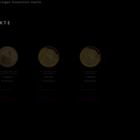
istigen Investition macht.
KTE
OZ KRÜGERRAND
1/4 OZ NUGGET
1 OZ NUGGET
LDMÜNZE (2020)
KÄNGURU
KÄNGURU
GOLDMÜNZE (2020)
GOLDMÜNZE (2020)
1.706,58
€
457,16
€
1.789,02
€
Goldmünzen
Goldmünzen
Goldmünzen
l.
zzgl.
zzgl.
sandkosten
Versandkosten
Versandkosten
terlesen
Weiterlesen
Weiterlesen
icht auf Lager
Nicht auf Lager
Nicht auf Lager