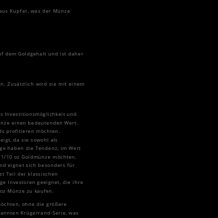
t aus Kupfer, was der Münze
uf dem Goldgehalt und ist daher
n. Zusätzlich wird sie mit einem
s Investitionsmöglichkeit und
Münze einen bedeutenden Wert.
ds profitieren möchten.
igt, da sie sowohl als
nge haben die Tendenz, im Wert
e 1/10 oz Goldmünze möchten,
nd eignet sich besonders für
t Teil der klassischen
ge Investoren geeignet, die ihre
 oz Münze zu kaufen.
möchten, ohne die größere
rkannten Krügerrand-Serie, was