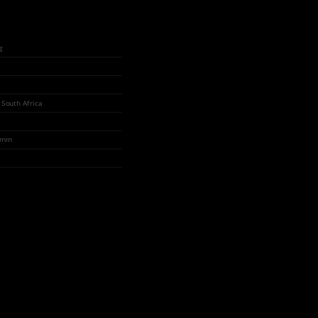
g
 South Africa
0 mm