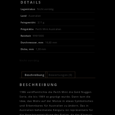
DETAILS
Lagerstatus
Nicht vorrätig
Land
Australien
Feingewicht
3,11 g
Prägstätte
Perth Mint Australien
Reinheit
999/1000
Durchmesser, mm
16,60 mm
Dicke, mm
1,30 mm
Nicht vorrätig
Beschreibung
Bewertungen (0)
BESCHREIBUNG
1986 veröffentlichte die Perth Mint die Gold Nugget-
Serie, die bis 1989 so geprägt wurde. Dann kam die
Idee, das Motiv auf der Münze in etwas Symbolisches
und Erkennbares für Australien zu ändern. Das in
Australien beheimatete Känguru ist repräsentativ für
die Vorwärtsentwicklung der Nation, da das Känguru