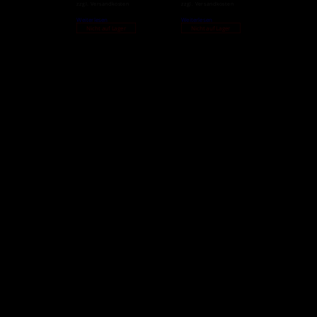
zzgl.
Versandkosten
zzgl.
Versandkosten
Weiterlesen
Weiterlesen
Nicht auf Lager
Nicht auf Lager