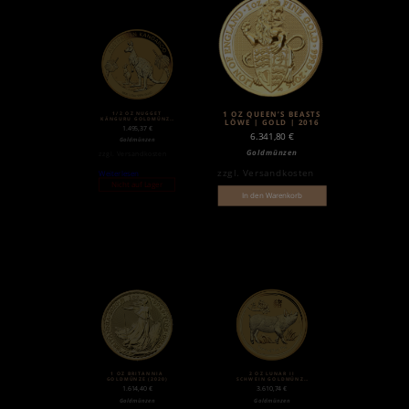
1/2 OZ NUGGET
1 OZ QUEEN’S BEASTS
KÄNGURU GOLDMÜNZE
LÖWE | GOLD | 2016
(2020)
1.495,37
€
6.341,80
€
Goldmünzen
Goldmünzen
zzgl.
Versandkosten
zzgl.
Versandkosten
Weiterlesen
Nicht auf Lager
In den Warenkorb
1 OZ BRITANNIA
2 OZ LUNAR II
GOLDMÜNZE (2020)
SCHWEIN GOLDMÜNZE
(2019)
1.614,40
€
3.610,74
€
Goldmünzen
Goldmünzen