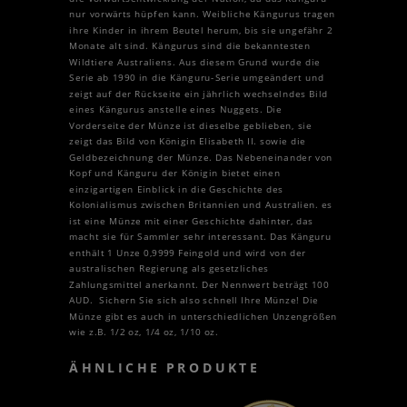
nur vorwärts hüpfen kann. Weibliche Kängurus tragen
ihre Kinder in ihrem Beutel herum, bis sie ungefähr 2
Monate alt sind. Kängurus sind die bekanntesten
Wildtiere Australiens. Aus diesem Grund wurde die
Serie ab 1990 in die Känguru-Serie umgeändert und
zeigt auf der Rückseite ein jährlich wechselndes Bild
eines Kängurus anstelle eines Nuggets. Die
Vorderseite der Münze ist dieselbe geblieben, sie
zeigt das Bild von Königin Elisabeth II. sowie die
Geldbezeichnung der Münze. Das Nebeneinander von
Kopf und Känguru der Königin bietet einen
einzigartigen Einblick in die Geschichte des
Kolonialismus zwischen Britannien und Australien. es
ist eine Münze mit einer Geschichte dahinter, das
macht sie für Sammler sehr interessant. Das Känguru
enthält 1 Unze 0,9999 Feingold und wird von der
australischen Regierung als gesetzliches
Zahlungsmittel anerkannt. Der Nennwert beträgt 100
AUD. Sichern Sie sich also schnell Ihre Münze! Die
Münze gibt es auch in unterschiedlichen Unzengrößen
wie z.B. 1/2 oz, 1/4 oz, 1/10 oz.
ÄHNLICHE PRODUKTE