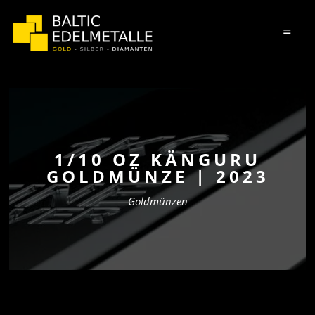
=
1/10 OZ KÄNGURU
GOLDMÜNZE | 2023
Goldmünzen