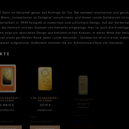
 Dann ist Valcambi genau das Richtige für Sie. Der weltweit anerkannte und gesch
 Motto „Innovationen im Zeitgeist“ verschrieben und dieser runde Goldbarren ist nu
ertarbeit in .9999 Feingold in modernem und schlichtem Design. Auf der Vorderse
), die Feinheit und der Stempel von Valcambi eingeprägt. Hier ist auch die 8-stelli
und zeigt ein abstraktes Design aus konzentrischen Kreisen, in deren Mitte das Valc
en einen geriffelten Rand. Jeder runde Valcambi – Goldbarren wird in einer stabilen
kdaten aufgedruckt. Außerdem erhalten Sie ein Echtheitszertifikat von Valcambi.
KTE
GOLDBARREN |
2,5G GOLDBARREN |
1 KILO GOLDBARREN
VALCAMBI
VALCAMBI
| HERAEUS
132.322,71
€
6.308,23
€
327,97
€
Goldbarren
Goldbarren
Goldbarren
zzgl.
Versandkosten
zzgl.
andkosten
Versandkosten
Weiterlesen
Nicht auf Lager
 den Warenkorb
In den Warenkorb