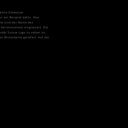
ätzte Schweizer
r ein Beispiel dafür. Hier
ite sind der Name des
ge Seriennummer eingraviert. Die
ambi Suisse Logo zu sehen ist.
 Blisterkarte geliefert. Auf der