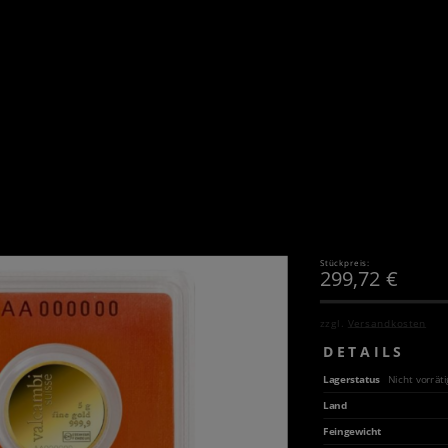
Stückpreis:
299,72
€
zzgl.
Versandkosten
DETAILS
Lagerstatus
Nicht vorräti
Land
Feingewicht