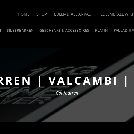
HOME
SHOP
EDELMETALL ANKAUF
EDELMETALL WIKI
N
SILBERBARREN
GESCHENKE & ACCESSOIRES
PLATIN
PALLADIU
RREN | VALCAMBI |
Goldbarren