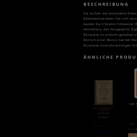
BESCHREIBUNG
Sie suchen das besondere Etwas?
Edelmetallveredler hat sich dem
kaufen Sie 5 Gramm Schweizer W
Herstellers, das Feingewicht (5g
Rückseite ist schlicht gehalten 
Ähnlich einer Münze hat der Barr
Rückseite sind alle wichtigen Ec
ÄHNLICHE PRODU
50G 
250G GOLDBARREN |
HERAEUS
33.771,94
€
Goldbarren
zzgl.
zzgl.
Versandkosten
Vers
Weiterlesen
Nicht auf Lager
In