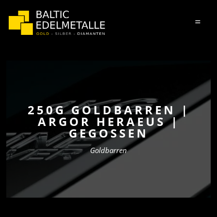
=
250G GOLDBARREN |
ARGOR HERAEUS |
GEGOSSEN
Goldbarren