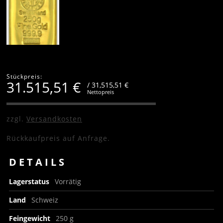
Stückpreis:
31.515,51
€
/ 31,515,51 €
Nettopreis
zzgl.
Versandkosten
Rückkaufpreis auf Anfrage.
DETAILS
Lagerstatus
Vorrätig
Land
Schweiz
Feingewicht
250 g