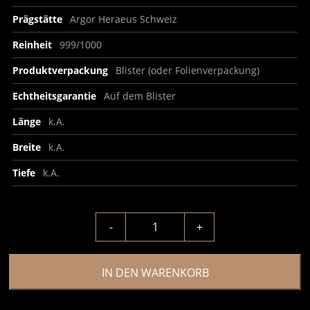
Prägstätte
Argor Heraeus Schweiz
Reinheit
999/1000
Produktverpackung
Blister (oder Folienverpackung)
Echtheitsgarantie
Auf dem Blister
Länge
k.A.
Breite
k.A.
Tiefe
k.A.
-
+
IN DEN WARENKORB