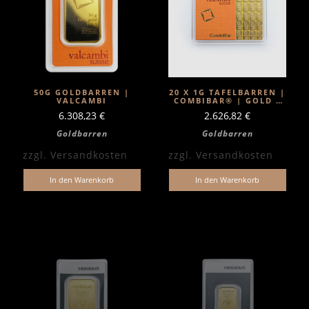
50G GOLDBARREN |
20 X 1G TAFELBARREN |
VALCAMBI
COMBIBAR® | GOLD |
VALCAMBI
6.308,23
€
2.626,82
€
Goldbarren
Goldbarren
zzgl.
Versandkosten
zzgl.
Versandkosten
In den Warenkorb
In den Warenkorb