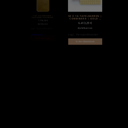
1 OZ GOLDBARREN |
50 X 1G TAFELBARREN |
VALCAMBI (NEUWARE)
COMBIBAR® | GOLD |
| MATTE
1.716,18
€
VALCAMBI
6.413,29
€
Goldbarren
Goldbarren
zzgl.
Versandkosten
zzgl.
Versandkosten
Weiterlesen
Nicht auf Lager
In den Warenkorb