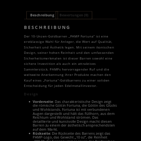
Beschreibung
Bewertungen (0)
BESCHREIBUNG
Der 10-Unzen-Goldbarren „PAMP Fortuna“ ist eine
erstklassige Wahl für Anleger, die Wert auf Qualität,
Sicherheit und Ästhetik legen. Mit seinem ikonischen
Design, seiner hohen Reinheit und den umfassenden
Sicherheitsmerkmalen ist dieser Barren sowohl eine
sichere Investition als auch ein attraktives
Sammlerstück. PAMPs hervorragender Ruf und die
weltweite Anerkennung ihrer Produkte machen den
Kauf eines „Fortuna“-Goldbarrens zu einer soliden
Entscheidung für jeden Edelmetallinvestor.
Design
Vorderseite
: Das charakteristische Design zeigt
die römische Göttin Fortuna, die Göttin des Glücks
und Wohlstands. Fortuna ist mit verbundenen
Augen dargestellt und hält das Füllhorn, aus dem
Reichtum und Wohlstand strömen. Das
detaillierte und kunstvolle Design macht diesen
Barren zu einem der ästhetisch ansprechendsten
auf dem Markt.
Rückseite
: Die Rückseite des Barrens zeigt das
PAMP-Logo, das Gewicht „10 oz“, die Reinheit