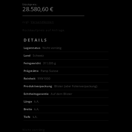
Stückpreis:
28.580,60
€
zzgl.
Versandkosten
Rückkaufpreis auf Anfrage.
DETAILS
Lagerstatus
Nicht vorrätig
Land
Schweiz
Feingewicht
311,035 g
Prägstätte
Pamp Suisse
Reinheit
999/1000
Produktverpackung
Blister (oder Folienverpackung)
Echtheitsgarantie
Auf dem Blister
Länge
k.A.
Breite
k.A.
Tiefe
k.A.
Nicht vorrätig