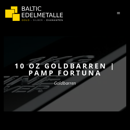
=
10 OZ GOLDBARREN |
PAMP FORTUNA
Goldbarren