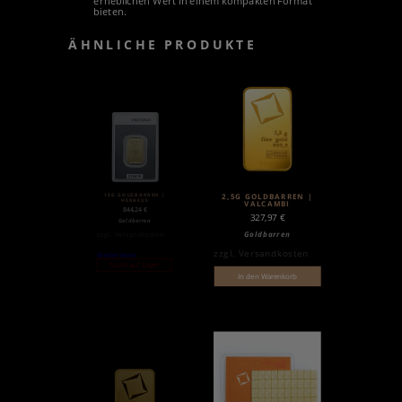
erheblichen Wert in einem kompakten Format
bieten.
ÄHNLICHE PRODUKTE
10G GOLDBARREN |
2,5G GOLDBARREN |
HERAEUS
VALCAMBI
844,24
€
327,97
€
Goldbarren
Goldbarren
zzgl.
Versandkosten
zzgl.
Versandkosten
Weiterlesen
Nicht auf Lager
In den Warenkorb