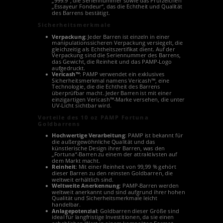
„999.9“, die Seriennummer sowie das Prüfzeichen
„Essayeur Fondeur“, das die Echtheit und Qualität
des Barrens bestätigt.
Sicherheitsmerkmale
Verpackung
: Jeder Barren ist einzeln in einer
manipulationssicheren Verpackung versiegelt, die
gleichzeitig als Echtheitszertifikat dient. Auf der
Verpackung sind die Seriennummer des Barrens,
das Gewicht, die Reinheit und das PAMP-Logo
aufgedruckt.
Vericash™
: PAMP verwendet ein exklusives
Sicherheitsmerkmal namens Vericash™, eine
Technologie, die die Echtheit des Barrens
überprüfbar macht. Jeder Barren ist mit einer
einzigartigen Vericash™-Marke versehen, die unter
UV-Licht sichtbar wird.
Vorteile des 10 oz PAMP Fortuna
Goldbarrens
Hochwertige Verarbeitung
: PAMP ist bekannt für
die außergewöhnliche Qualität und das
künstlerische Design ihrer Barren, was den
„Fortuna“-Barren zu einem der attraktivsten auf
dem Markt macht.
Reinheit
: Mit einer Reinheit von 99,99 % gehört
dieser Barren zu den reinsten Goldbarren, die
weltweit erhältlich sind.
Weltweite Anerkennung
: PAMP-Barren werden
weltweit anerkannt und sind aufgrund ihrer hohen
Qualität und Sicherheitsmerkmale leicht
handelbar.
Anlagepotenzial
: Goldbarren dieser Größe sind
ideal für langfristige Investitionen, da sie einen