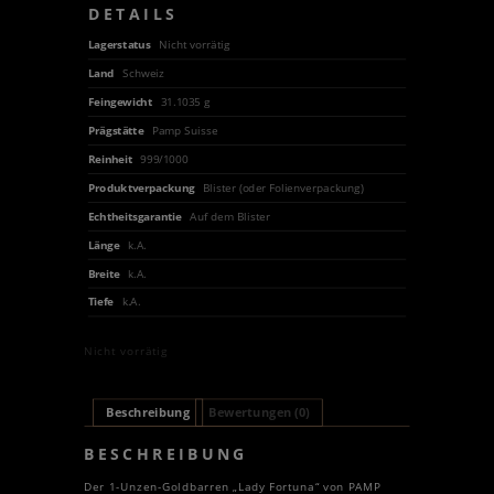
DETAILS
Lagerstatus
Nicht vorrätig
Land
Schweiz
Feingewicht
31.1035 g
Prägstätte
Pamp Suisse
Reinheit
999/1000
Produktverpackung
Blister (oder Folienverpackung)
Echtheitsgarantie
Auf dem Blister
Länge
k.A.
Breite
k.A.
Tiefe
k.A.
Nicht vorrätig
Beschreibung
Bewertungen (0)
BESCHREIBUNG
Der 1-Unzen-Goldbarren „Lady Fortuna“ von PAMP