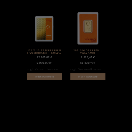
100 X 1G TAFELBARREN
20G GOLDBARREN |
| COMBIBAR® | GOLD |
VALCAMBI
VALCAMBI
12.765,07
€
2.529,44
€
Goldbarren
Goldbarren
zzgl.
Versandkosten
zzgl.
Versandkosten
In den Warenkorb
In den Warenkorb