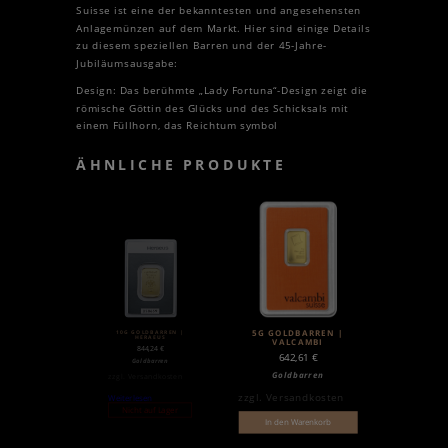
Suisse ist eine der bekanntesten und angesehensten
Anlagemünzen auf dem Markt. Hier sind einige Details
zu diesem speziellen Barren und der 45-Jahre-
Jubiläumsausgabe:
Design: Das berühmte „Lady Fortuna“-Design zeigt die
römische Göttin des Glücks und des Schicksals mit
einem Füllhorn, das Reichtum symbol
ÄHNLICHE PRODUKTE
10G GOLDBARREN |
5G GOLDBARREN |
HERAEUS
VALCAMBI
844,24
€
642,61
€
Goldbarren
Goldbarren
zzgl.
Versandkosten
zzgl.
Versandkosten
Weiterlesen
Nicht auf Lager
In den Warenkorb