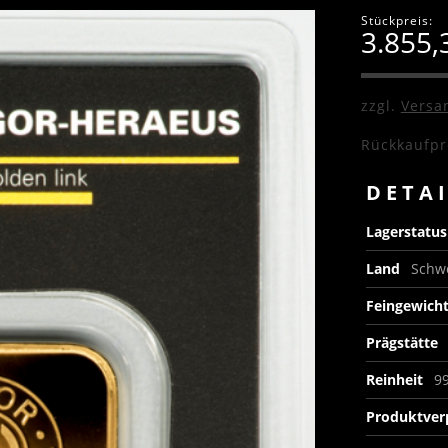
Stückpreis:
3.855
zzgl.
Versa
Rückkaufpr
DETA
Lagerstatu
Land
Schw
Feingewich
Prägstätte
Reinheit
9
Produktve