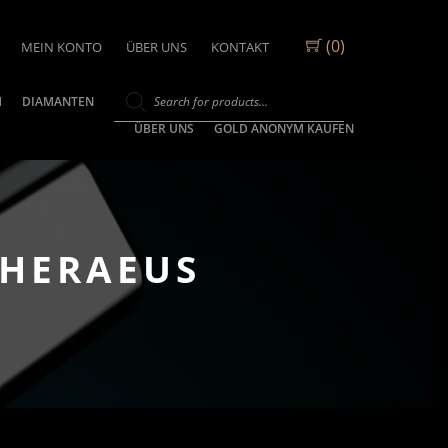
(0)
MEIN KONTO
ÜBER UNS
KONTAKT
M
DIAMANTEN
ÜBER UNS
GOLD ANONYM KAUFEN
-HERAEUS