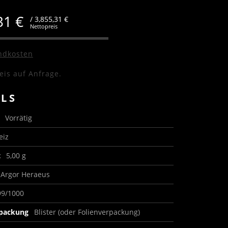
,31
€
/ 3,855,31 €
Nettopreis
ndkosten
eis auf Anfrage.
ILS
s
Vorrätig
eiz
t
5,00 g
Argor Heraeus
99/1000
rpackung
Blister (oder Folienverpackung)