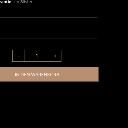
rantie
Im Blister
-
+
IN DEN WARENKORB