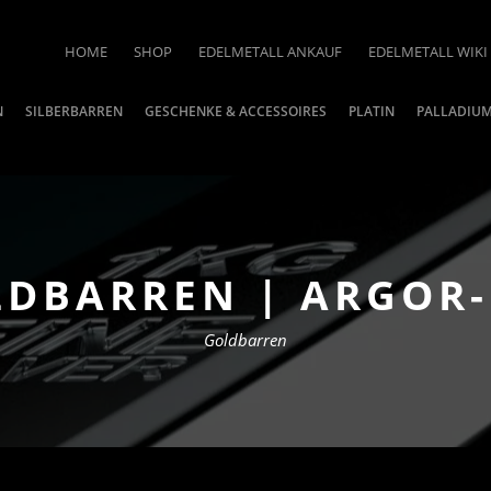
HOME
SHOP
EDELMETALL ANKAUF
EDELMETALL WIKI
N
SILBERBARREN
GESCHENKE & ACCESSOIRES
PLATIN
PALLADIU
LDBARREN | ARGOR
Goldbarren