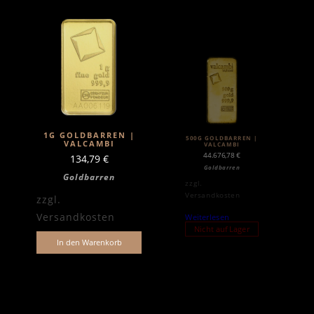
1G GOLDBARREN |
500G GOLDBARREN |
VALCAMBI
VALCAMBI
44.676,78
€
134,79
€
Goldbarren
Goldbarren
zzgl.
Versandkosten
zzgl.
Versandkosten
Weiterlesen
Nicht auf Lager
In den Warenkorb