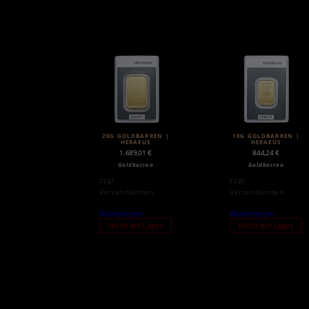
20G GOLDBARREN |
10G GOLDBARREN |
HERAEUS
HERAEUS
1.689,01
€
844,24
€
Goldbarren
Goldbarren
zzgl.
zzgl.
Versandkosten
Versandkosten
Weiterlesen
Weiterlesen
Nicht auf Lager
Nicht auf Lager