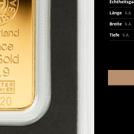
Echtheitsga
Länge
k.A.
Breite
k.A.
Tiefe
k.A.