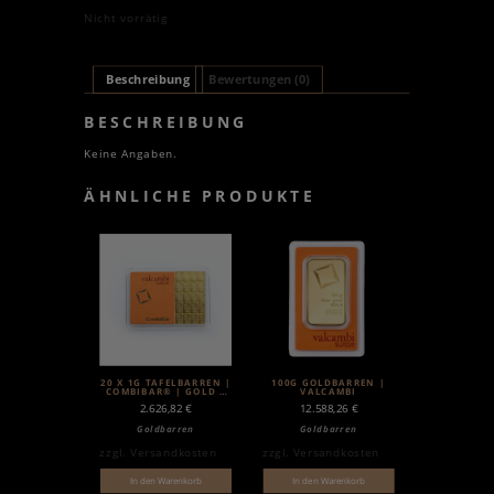
Nicht vorrätig
Beschreibung
Bewertungen (0)
BESCHREIBUNG
Keine Angaben.
ÄHNLICHE PRODUKTE
20 X 1G TAFELBARREN |
100G GOLDBARREN |
COMBIBAR® | GOLD |
VALCAMBI
VALCAMBI
2.626,82
€
12.588,26
€
Goldbarren
Goldbarren
zzgl.
Versandkosten
zzgl.
Versandkosten
In den Warenkorb
In den Warenkorb