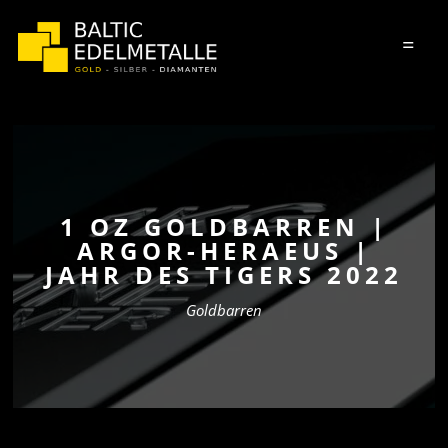
=
1 OZ GOLDBARREN |
ARGOR-HERAEUS |
JAHR DES TIGERS 2022
Goldbarren