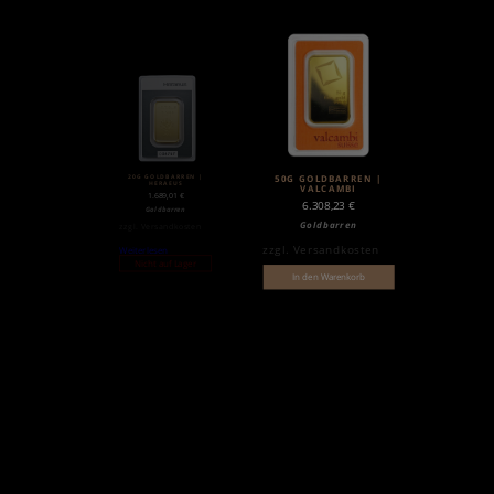
20G GOLDBARREN |
50G GOLDBARREN |
HERAEUS
VALCAMBI
1.689,01
€
6.308,23
€
Goldbarren
Goldbarren
zzgl.
Versandkosten
zzgl.
Versandkosten
Weiterlesen
Nicht auf Lager
In den Warenkorb