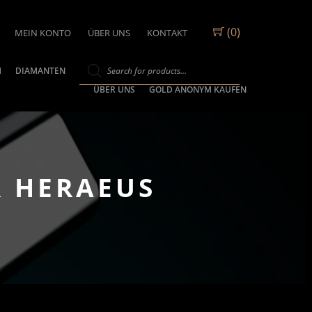
(0)
MEIN KONTO
ÜBER UNS
KONTAKT
M
DIAMANTEN
ÜBER UNS
GOLD ANONYM KAUFEN
R HERAEUS