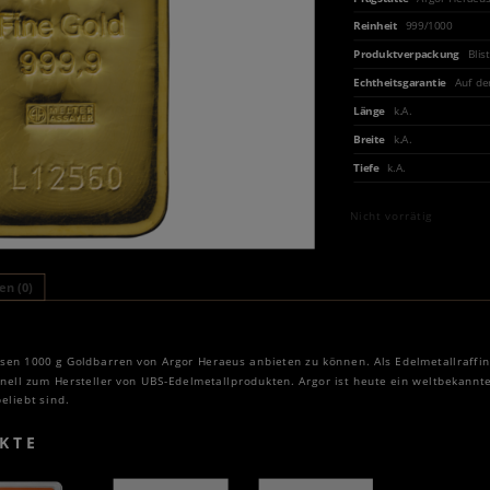
Reinheit
999/1000
Produktverpackung
Blis
Echtheitsgarantie
Auf de
Länge
k.A.
Breite
k.A.
Tiefe
k.A.
Nicht vorrätig
n (0)
iesen 1000 g Goldbarren von Argor Heraeus anbieten zu können. Als Edelmetallraffin
ll zum Hersteller von UBS-Edelmetallprodukten. Argor ist heute ein weltbekannte
eliebt sind.
KTE