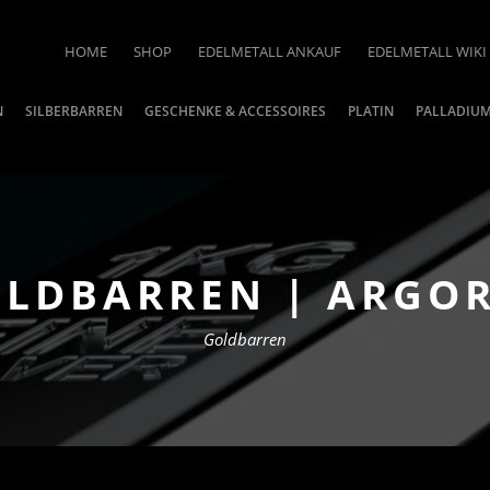
HOME
SHOP
EDELMETALL ANKAUF
EDELMETALL WIKI
N
SILBERBARREN
GESCHENKE & ACCESSOIRES
PLATIN
PALLADIU
OLDBARREN | ARGO
Goldbarren