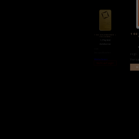
1 OZ
1 OZ GOLDBARREN |
VALCAMBI
(NEUWARE) | MATTE
1.716,18
€
Goldbarren
zzgl.
Versandkosten
zzgl.
Vers
Weiterlesen
Nicht auf Lager
In