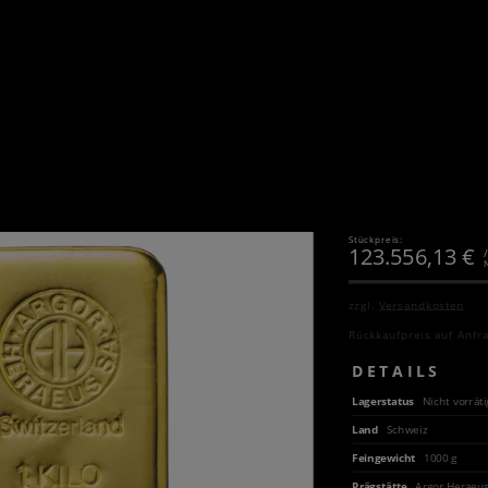
Stückpreis:
123.556,13
€
zzgl.
Versandkosten
Rückkaufpreis auf Anfr
DETAILS
Lagerstatus
Nicht vorräti
Land
Schweiz
Feingewicht
1000 g
Prägstätte
Argor Heraeu