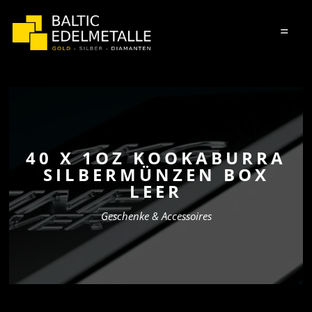
=
40 X 1OZ KOOKABURRA
SILBERMÜNZEN BOX
LEER
Geschenke & Accessoires