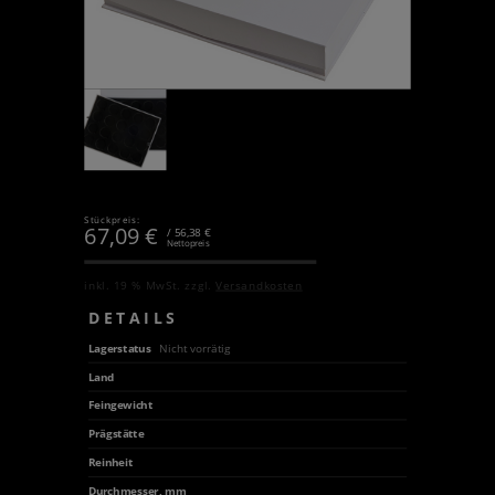
Stückpreis:
67,09
€
/ 56,38 €
Nettopreis
inkl. 19 % MwSt.
zzgl.
Versandkosten
DETAILS
Lagerstatus
Nicht vorrätig
Land
Feingewicht
Prägstätte
Reinheit
Durchmesser, mm