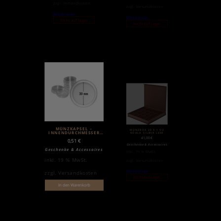
zzgl.
Versandkosten
zzgl.
Versandkosten
Weiterlesen
Weiterlesen
Nicht auf Lager
Nicht auf Lager
MÜNZKAPSEL –
MÜNZBOX 20 X 1 OZ
INNENDURCHMESSER
KOALA SILBER LEER
30MM
41,00
€
0,51
€
Geschenke & Accessoires
Geschenke & Accessoires
inkl. 19 % MwSt.
inkl. 19 % MwSt.
zzgl.
Versandkosten
Weiterlesen
zzgl.
Versandkosten
Nicht auf Lager
In den Warenkorb