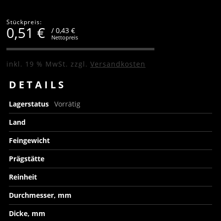
Stückpreis:
0,51
€
/ 0,43 €
Nettopreis
inkl. 19 % MwSt.
zzgl.
Versandkosten
DETAILS
Lagerstatus
Vorrätig
Land
Feingewicht
Prägstätte
Reinheit
Durchmesser, mm
Dicke, mm