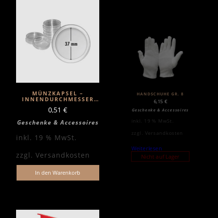
MÜNZKAPSEL –
HANDSCHUHE GR. 8
INNENDURCHMESSER
6,15
€
37MM
0,51
€
Geschenke & Accessoires
inkl. 19 % MwSt.
Geschenke & Accessoires
zzgl.
Versandkosten
inkl. 19 % MwSt.
Weiterlesen
zzgl.
Versandkosten
Nicht auf Lager
In den Warenkorb