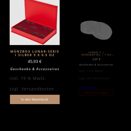
MÜNZBOX LUNAR-SERIE
LUNAR II |
I SILBER 9 X 0.5 OZ
MÜNZKAPSEL | 1 OZ
SILBER
3,07
€
45,93
€
Geschenke & Accessoires
Geschenke & Accessoires
inkl. 19 % MwSt.
inkl. 19 % MwSt.
zzgl.
Versandkosten
Weiterlesen
zzgl.
Versandkosten
Nicht auf Lager
In den Warenkorb